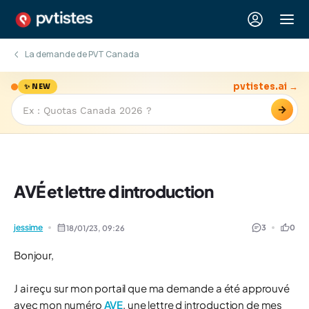
La demande de PVT Canada
pvtistes.ai →
✨ NEW
→
AVÉ et lettre d introduction
jessime
3
0
18/01/23,
09:26
Bonjour,
J ai reçu sur mon portail que ma demande a été approuvé
avec mon numéro
AVE
, une lettre d introduction de mes