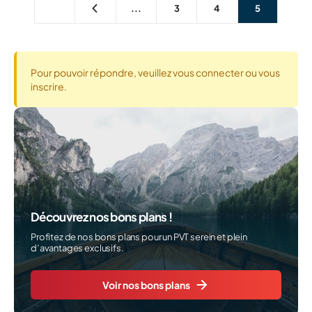
...
3
4
5
Pour pouvoir répondre, veuillez vous connecter ou vous
inscrire.
Découvrez nos bons plans !
Profitez de nos bons plans pour un PVT serein et plein
d’avantages exclusifs.
Voir nos bons plans