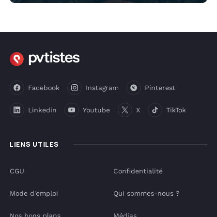
Facebook
Instagram
Pinterest
Linkedin
Youtube
X
TikTok
LIENS UTILES
CGU
Confidentialité
Mode d'emploi
Qui sommes-nous ?
Nos bons plans
Médias