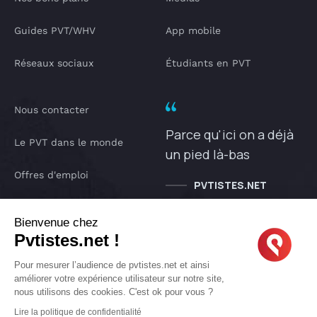
Guides PVT/WHV
App mobile
Réseaux sociaux
Étudiants en PVT
Nous contacter
Parce qu'ici on a déjà
Le PVT dans le monde
un pied là-bas
Offres d'emploi
PVTISTES.NET
Notre Podcast
Bienvenue chez
Pvtistes.net !
IA pvtistes
Pour mesurer l’audience de pvtistes.net et ainsi
améliorer votre expérience utilisateur sur notre site,
nous utilisons des cookies. C'est ok pour vous ?
Copyright © 2005-2026 pvtistes.net
Lire la politique de confidentialité