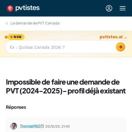
La demande de PVT Canada
pvtistes.ai →
✨ NEW
→
Impossible de faire une demande de
PVT (2024-2025)- profil déjà existant
Réponses
ThomasM62
20/12/25,
21:45