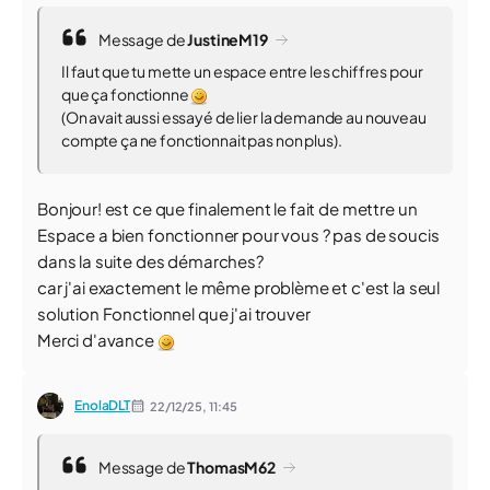
Message de
JustineM19
Il faut que tu mette un espace entre les chiffres pour
que ça fonctionne
(On avait aussi essayé de lier la demande au nouveau
compte ça ne fonctionnait pas non plus).
Bonjour! est ce que finalement le fait de mettre un
Espace a bien fonctionner pour vous ? pas de soucis
dans la suite des démarches?
car j'ai exactement le même problème et c'est la seul
solution Fonctionnel que j'ai trouver
Merci d'avance
EnolaDLT
22/12/25,
11:45
Message de
ThomasM62