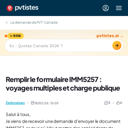
La demande de PVT Canada
pvtistes.ai →
✨ NEW
→
Remplir le formulaire IMM5257 :
voyages multiples et charge publique
Zedocaixao
3
0
18/02/26,
15:05
Salut à tous,
Je viens de recevoir une demande d'envoyer le document
IMM5257, ce truc où il faut mettre des antécédents de