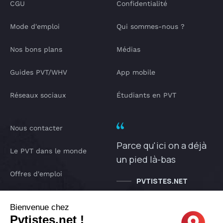
CGU
Confidentialité
Mode d'emploi
Qui sommes-nous ?
Nos bons plans
Médias
Guides PVT/WHV
App mobile
Réseaux sociaux
Étudiants en PVT
Nous contacter
Parce qu'ici on a déjà
Le PVT dans le monde
un pied là-bas
Offres d'emploi
PVTISTES.NET
Notre Podcast
Bienvenue chez
Pvtistes.net !
IA pvtistes