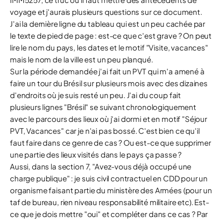
voyage et j'aurais plusieurs questions sur ce document.
J'ai la dernière ligne du tableau qui est un peu cachée par
le texte de pied de page : est-ce que c'est grave ? On peut
lire le nom du pays, les dates et le motif "Visite, vacances"
mais le nom de la ville est un peu planqué.
Sur la période demandée j'ai fait un PVT qui m'a amené à
faire un tour du Brésil sur plusieurs mois avec des dizaines
d'endroits où je suis resté un peu. J'ai du coup fait
plusieurs lignes "Brésil" se suivant chronologiquement
avec le parcours des lieux où j'ai dormi et en motif "Séjour
PVT, Vacances" car je n'ai pas bossé. C'est bien ce qu'il
faut faire dans ce genre de cas ? Ou est-ce que supprimer
une partie des lieux visités dans le pays ça passe ?
Aussi, dans la section 7, "Avez-vous déjà occupé une
charge publique" : je suis civil contractuel en CDD pour un
organisme faisant partie du ministère des Armées (pour un
taf de bureau, rien niveau responsabilité militaire etc). Est-
ce que je dois mettre "oui" et compléter dans ce cas ? Par