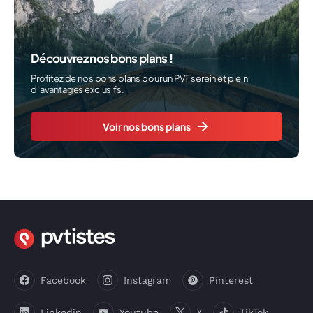
Découvrez nos bons plans !
Profitez de nos bons plans pour un PVT serein et plein
d’avantages exclusifs.
Voir nos bons plans
Facebook
Instagram
Pinterest
Linkedin
Youtube
X
TikTok