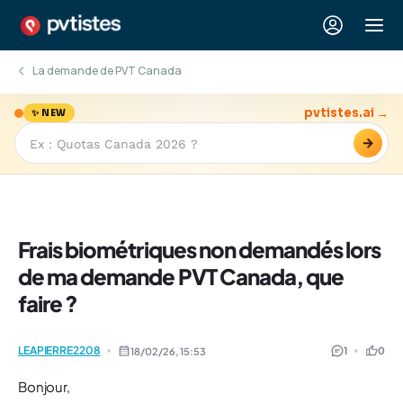
La demande de PVT Canada
pvtistes.ai →
✨ NEW
→
Frais biométriques non demandés lors
de ma demande PVT Canada, que
faire ?
LEAPIERRE2208
1
0
18/02/26,
15:53
Bonjour,