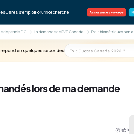
ues
Offres d'emploi
Forum
Recherche
Assurances voyage
N
 de permis EIC
La demande de PVT Canada
Frais biométriques non 
te répond en quelques secondes
emandés lors de ma demande
1
0