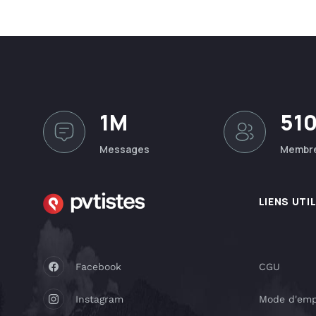
1M
51
Messages
Membr
LIENS UTI
Facebook
CGU
Instagram
Mode d'emp