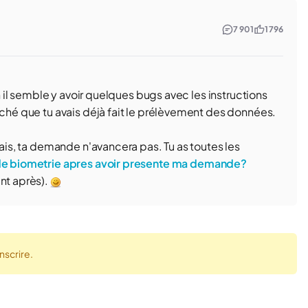
7 901
1 796
on il semble y avoir quelques bugs avec les instructions
oché que tu avais déjà fait le prélèvement des données.
rais, ta demande n'avancera pas. Tu as toutes les
 de biometrie apres avoir presente ma demande?
nt après).
nscrire.