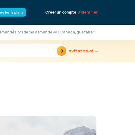
Créer un compte
S'identifier
os bons plans
demandés lors de ma demande PVT Canada, que faire ?
→
pvtistes.ai →