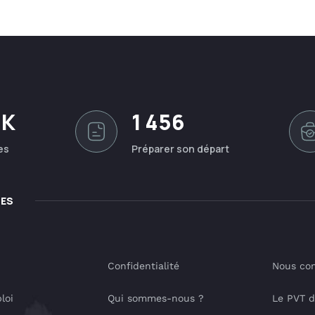
0K
1 456
es
Préparer son départ
LES
Confidentialité
Nous con
loi
Qui sommes-nous ?
Le PVT 