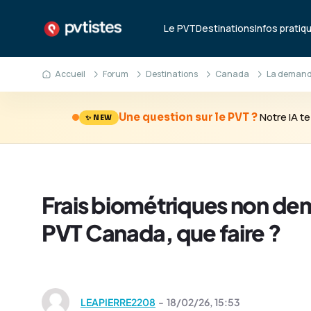
Le PVT
Destinations
Infos pratiq
Accueil
Forum
Destinations
Canada
La demande
Notre IA 
Une question sur le PVT ?
✨ NEW
Frais biométriques non d
PVT Canada, que faire ?
LEAPIERRE2208
-
18/02/26,
15:53