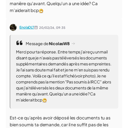
manière qu'avant. Quelqu'un a une idée? Ca
m'aiderait bcp
EnolaDLT
20/02/26,
09:35
Message de
NicolasW8
Merci pour ta réponse. Entre temps j'ai reçu un mail
disant que je n'avais pas téléversés les documents
supplémentaires demandés après mes empreintes.
Je l'ai sans doute mal fait et je ne m'en suis pas rendu
compte. Voilà ce qu'il est affiché(voir photo). Je ne
comprends pas la mention "Pas soumis à IRCC" alors
que j'ai téléversés les deux documents de la même
manière qu'avant. Quelqu'un a une idée? Ca
m'aiderait bcp
Est-ce qu'après avoir déposé les documents tu as
bien soumis ta demande, car il ne suffit pas de les