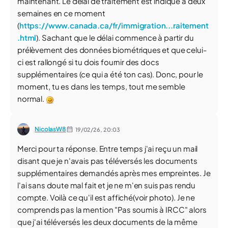
maintenant. Le délai de traitement est indiqué à deux
semaines en ce moment
(
https://www.canada.ca/fr/immigration...raitement
.html
). Sachant que le délai commence à partir du
prélèvement des données biométriques et que celui-
ci est rallongé si tu dois fournir des docs
supplémentaires (ce qui a été ton cas). Donc, pour le
moment, tu es dans les temps, tout me semble
normal.
NicolasW8
19/02/26,
20:03
Merci pour ta réponse. Entre temps j'ai reçu un mail
disant que je n'avais pas téléversés les documents
supplémentaires demandés après mes empreintes. Je
l'ai sans doute mal fait et je ne m'en suis pas rendu
compte. Voilà ce qu'il est affiché(voir photo). Je ne
comprends pas la mention "Pas soumis à IRCC" alors
que j'ai téléversés les deux documents de la même