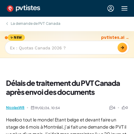
La demande de PVT Canada
pvtistes.ai →
✨ NEW
→
Délais de traitement du PVT Canada
après envoi des documents
NicolasW8
6
0
19/02/26,
10:54
Heelloo tout le monde! Etant belge et devant faire un
stage de 6 mois à Montréal, j'ai fait une demande de PVT il
y a plus d'un mois. J'ai fait mes empreintes il y a 20 jours et