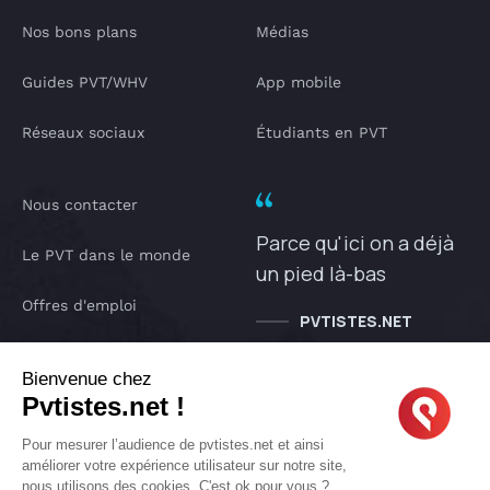
Nos bons plans
Médias
Guides PVT/WHV
App mobile
Réseaux sociaux
Étudiants en PVT
Nous contacter
Parce qu'ici on a déjà
Le PVT dans le monde
un pied là-bas
Offres d'emploi
PVTISTES.NET
Notre Podcast
Bienvenue chez
Pvtistes.net !
IA pvtistes
Pour mesurer l’audience de pvtistes.net et ainsi
améliorer votre expérience utilisateur sur notre site,
nous utilisons des cookies. C'est ok pour vous ?