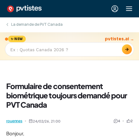
La demande de PVT Canada
pvtistes.ai →
✨ NEW
→
Formulaire de consentement
biométrique toujours demandé pour
PVT Canada
rouennes
4
2
24/02/26,
21:00
Bonjour,