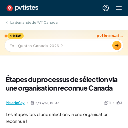
La demande de PVT Canada
pvtistes.ai →
✨ NEW
→
Étapes du processus de sélection via
une organisation reconnue Canada
MelanieCey
11
3
13/03/26,
00:43
Les étapes lors d'une sélection via une organisation
reconnue !