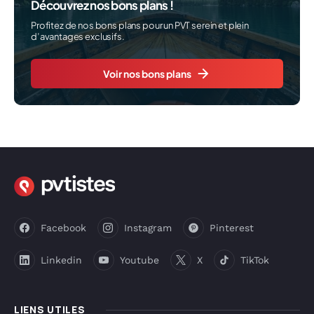
Découvrez nos bons plans !
Profitez de nos bons plans pour un PVT serein et plein
d’avantages exclusifs.
Voir nos bons plans
Facebook
Instagram
Pinterest
Linkedin
Youtube
X
TikTok
LIENS UTILES