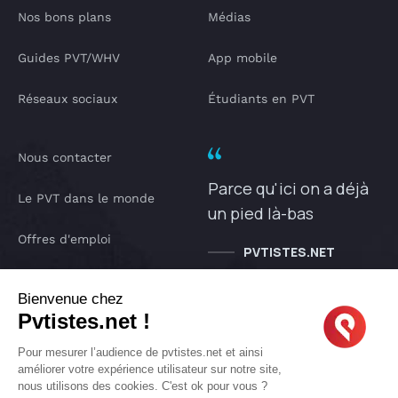
Nos bons plans
Médias
Guides PVT/WHV
App mobile
Réseaux sociaux
Étudiants en PVT
Nous contacter
Parce qu'ici on a déjà
Le PVT dans le monde
un pied là-bas
Offres d'emploi
PVTISTES.NET
Notre Podcast
Bienvenue chez
Pvtistes.net !
IA pvtistes
Pour mesurer l’audience de pvtistes.net et ainsi
améliorer votre expérience utilisateur sur notre site,
nous utilisons des cookies. C'est ok pour vous ?