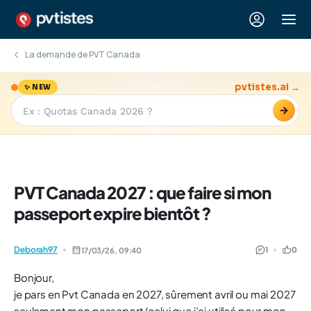
La demande de PVT Canada
pvtistes.ai →
✨ NEW
→
PVT Canada 2027 : que faire si mon
passeport expire bientôt ?
Deborah97
1
0
17/03/26,
09:40
Bonjour,
je pars en Pvt Canada en 2027, sûrement avril ou mai 2027
seulement mon passeport (celui que j’ai utilisé pour mon