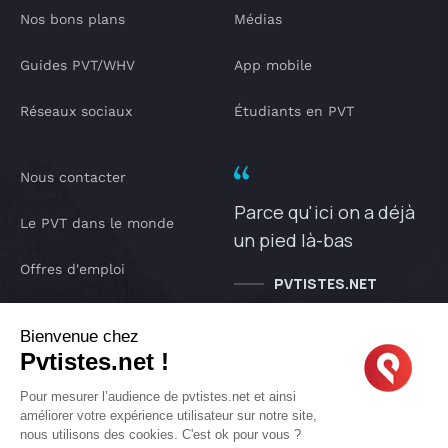
Nos bons plans
Médias
Guides PVT/WHV
App mobile
Réseaux sociaux
Étudiants en PVT
Nous contacter
Parce qu'ici on a déjà
Le PVT dans le monde
un pied là-bas
Offres d'emploi
PVTISTES.NET
Notre Podcast
Bienvenue chez
Pvtistes.net !
IA pvtistes
Pour mesurer l’audience de pvtistes.net et ainsi
améliorer votre expérience utilisateur sur notre site,
nous utilisons des cookies. C'est ok pour vous ?