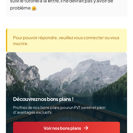
suivi le tutoriel à la lettre, il ne devrait pas y avoir de
problème
.
Pour pouvoir répondre, veuillez vous connecter ou vous
inscrire.
Découvrez nos bons plans !
Profitez de nos bons plans pour un PVT serein et plein
d’avantages exclusifs.
Voir nos bons plans