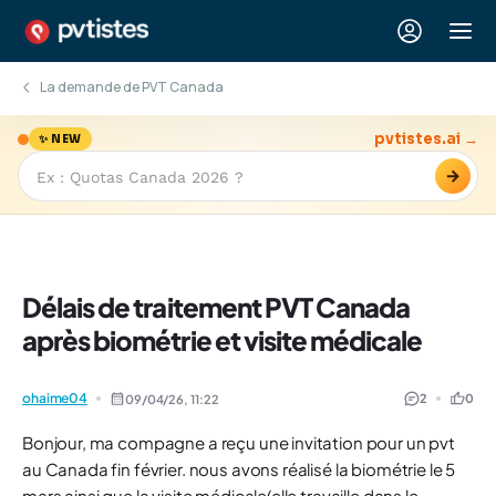
La demande de PVT Canada
pvtistes.ai →
✨ NEW
→
Délais de traitement PVT Canada
après biométrie et visite médicale
ohaime04
2
0
09/04/26,
11:22
Bonjour, ma compagne a reçu une invitation pour un pvt
au Canada fin février. nous avons réalisé la biométrie le 5
mars ainsi que la visite médicale(elle travaille dans le