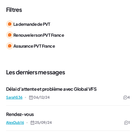
Filtres
La demande de PVT
Renouveler son PVT France
Assurance PVT France
Les derniers messages
Délai d’attente et problème avec Global VFS
SarahS36
06/12/24
4
Rendez-vous
AlexDub16
25/09/24
1