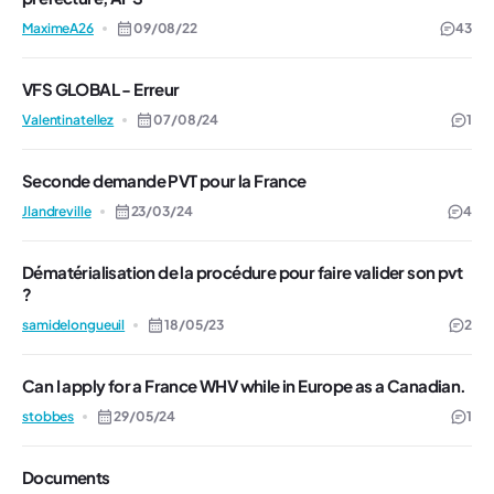
MaximeA26
09/08/22
43
VFS GLOBAL - Erreur
Valentinatellez
07/08/24
1
Seconde demande PVT pour la France
Jlandreville
23/03/24
4
Dématérialisation de la procédure pour faire valider son pvt
?
samidelongueuil
18/05/23
2
Can I apply for a France WHV while in Europe as a Canadian.
stobbes
29/05/24
1
Documents