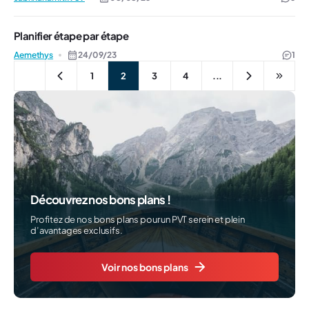
Planifier étape par étape
Aemethys
24/09/23
1
1
2
3
4
...
Découvrez nos bons plans !
Profitez de nos bons plans pour un PVT serein et plein
d’avantages exclusifs.
Voir nos bons plans