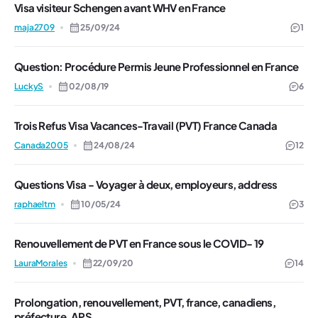
Visa visiteur Schengen avant WHV en France
maja2709
25/09/24
1
Question: Procédure Permis Jeune Professionnel en France
LuckyS
02/08/19
6
Trois Refus Visa Vacances-Travail (PVT) France Canada
Canada2005
24/08/24
12
Questions Visa - Voyager à deux, employeurs, address
raphaeltm
10/05/24
3
Renouvellement de PVT en France sous le COVID- 19
LauraMorales
22/09/20
14
Prolongation, renouvellement, PVT, france, canadiens,
préfecture, APS