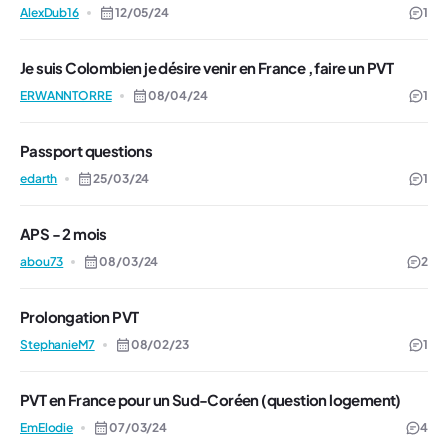
AlexDub16
12/05/24
1
Je suis Colombien je désire venir en France , faire un PVT
ERWANNTORRE
08/04/24
1
Passport questions
edarth
25/03/24
1
APS - 2 mois
abou73
08/03/24
2
Prolongation PVT
StephanieM7
08/02/23
1
PVT en France pour un Sud-Coréen (question logement)
EmElodie
07/03/24
4