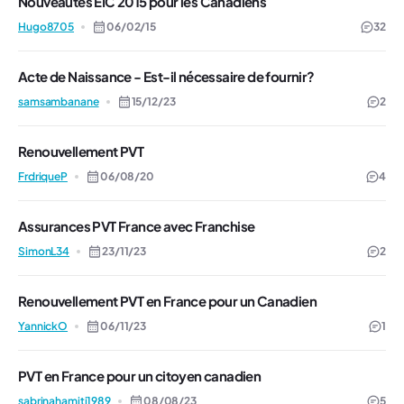
Nouveautés EIC 2015 pour les Canadiens
Hugo8705
06/02/15
32
Acte de Naissance - Est-il nécessaire de fournir?
samsambanane
15/12/23
2
Renouvellement PVT
FrdriqueP
06/08/20
4
Assurances PVT France avec Franchise
SimonL34
23/11/23
2
Renouvellement PVT en France pour un Canadien
YannickO
06/11/23
1
PVT en France pour un citoyen canadien
sabrinahamiti1989
08/08/23
5