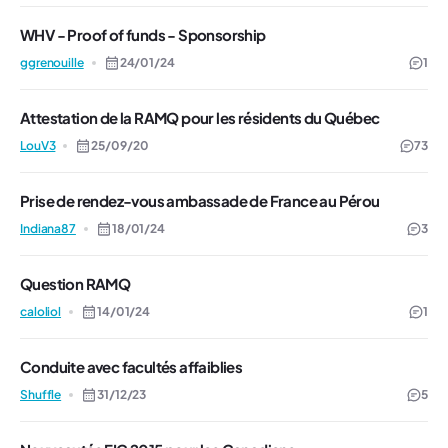
WHV - Proof of funds - Sponsorship
ggrenouille
24/01/24
1
Attestation de la RAMQ pour les résidents du Québec
LouV3
25/09/20
73
Prise de rendez-vous ambassade de France au Pérou
Indiana87
18/01/24
3
Question RAMQ
caloliol
14/01/24
1
Conduite avec facultés affaiblies
Shuffle
31/12/23
5