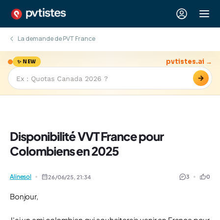
La demande de PVT France
pvtistes.ai →
✨ NEW
→
Disponibilité VVT France pour
Colombiens en 2025
Alinesol
3
0
26/06/25,
21:34
Bonjour,
J'ai un ami colombien qui souhaiterais venir en France pour