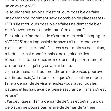
un an avec le VVT.
Je souhaiterais savoir si c'est toujours possible de faire
une demande, comment savoir combien de place reste t-
il? Et s'il est toujours possible de faire une demande bien
que l'ouverture des candidature état en mars?
Sur le site de l'ambassade c'est toujours écrit "campagne
VVT 2025" mais impossible de savoir s'il reste encore des
places pour cette année? J'ai écris des mails au consulats,
à l'adresse mail donnée mais je ne reçoit que des
réponses automatiques ne me donnant pas vraiment plus
d'informations qu'il n'y en as sur le site.
Je me demande s'il faut prendre un rendez vous pour avoir
des infos, mais j'ai l'impression que c'est seulement pour
faire la demande de visa le rendez vous, avec tous les
papiers et les frais avancé (genre assurance,...) mais s'il est
refusé?
. J'ai peur que s'il fait la demande de Visa et qu'il n'y a plus
de place il ne pourra pas refaire de demande l'année