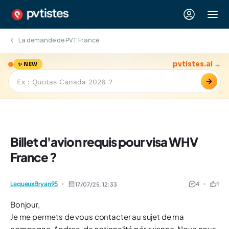
La demande de PVT France
pvtistes.ai →
✨ NEW
→
Billet d'avion requis pour visa WHV
France ?
LequeuxBryan95
4
1
17/07/25,
12:33
Bonjour,
Je me permets de vous contacter au sujet de ma
compagne, Andrea, de nationalité péruvienne. Nous nous