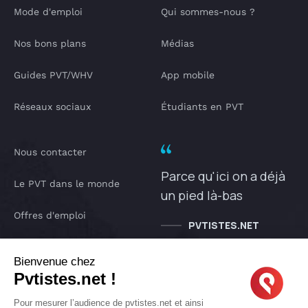
Mode d'emploi
Qui sommes-nous ?
Nos bons plans
Médias
Guides PVT/WHV
App mobile
Réseaux sociaux
Étudiants en PVT
Nous contacter
Parce qu'ici on a déjà
Le PVT dans le monde
un pied là-bas
Offres d'emploi
PVTISTES.NET
Notre Podcast
Bienvenue chez
Pvtistes.net !
IA pvtistes
Pour mesurer l’audience de pvtistes.net et ainsi