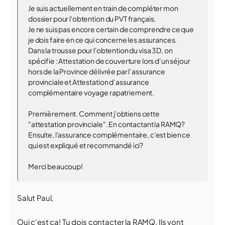
Je suis actuellement en train de compléter mon
dossier pour l'obtention du PVT français.
Je ne suis pas encore certain de comprendre ce que
je dois faire en ce qui concerne les assurances.
Dans la trousse pour l'obtention du visa 3D, on
spécifie : Attestation de couverture lors d’un séjour
hors de la Province délivrée par l’assurance
provinciale et Attestation d’assurance
complémentaire voyage rapatriement.
Premièrement. Comment j'obtiens cette
"attestation provinciale". En contactant la RAMQ?
Ensuite, l'assurance complémentaire, c'est bien ce
qui est expliqué et recommandé ici?
Merci beaucoup!
Salut Paul,
Oui c'est ça! Tu dois contacter la RAMQ. Ils vont