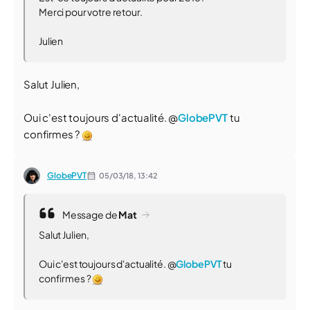
Merci pour votre retour.
Julien
Salut Julien,
Oui c'est toujours d'actualité. @
GlobePVT
tu
confirmes ?
GlobePVT
05/03/18,
13:42
Message de
Mat
Salut Julien,
Oui c'est toujours d'actualité. @
GlobePVT
tu
confirmes ?