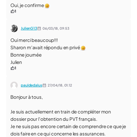
Oui, je confirme
1
JulienG13
06/03/18,
09:53
Oui merci beaucoup!!!
Sharon m'avait répondu en privé
Bonne journée
Julien
1
pauldedalus
27/04/18,
01:12
Bonjour à tous,
Je suis actuellement en train de compléter mon
dossier pour l'obtention du PVT français.
Je ne suis pas encore certain de comprendre ce que je
dois faire en ce qui concerne les assurances.