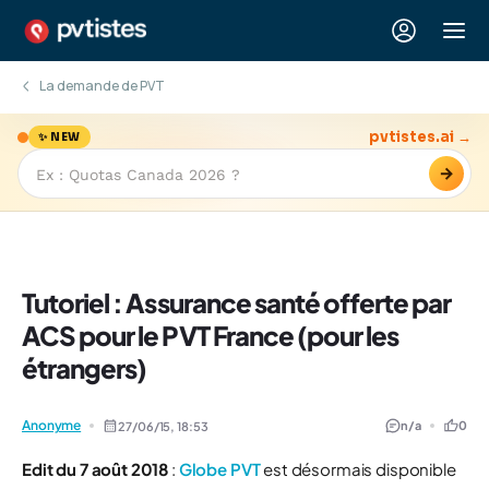
La demande de PVT
pvtistes.ai →
✨ NEW
→
Tutoriel : Assurance santé offerte par
ACS pour le PVT France (pour les
étrangers)
Anonyme
n/a
0
27/06/15,
18:53
Edit du 7 août 2018
:
Globe PVT
est désormais disponible