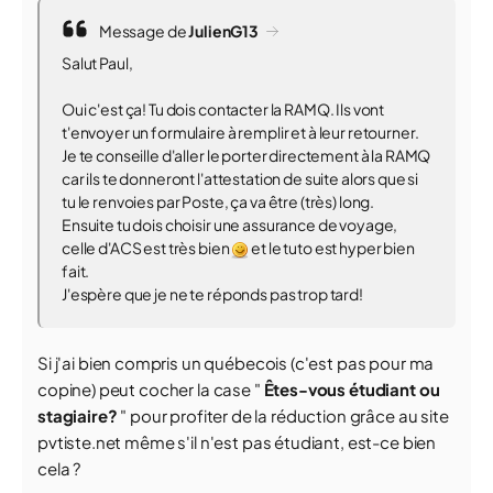
Message de
JulienG13
Salut Paul,
Oui c'est ça! Tu dois contacter la RAMQ. Ils vont
t'envoyer un formulaire à remplir et à leur retourner.
Je te conseille d'aller le porter directement à la RAMQ
car ils te donneront l'attestation de suite alors que si
tu le renvoies par Poste, ça va être (très) long.
Ensuite tu dois choisir une assurance de voyage,
celle d'ACS est très bien
et le tuto est hyper bien
fait.
J'espère que je ne te réponds pas trop tard!
Si j'ai bien compris un québecois (c'est pas pour ma
copine) peut cocher la case "
Êtes-vous étudiant ou
stagiaire?
" pour profiter de la réduction grâce au site
pvtiste.net même s'il n'est pas étudiant, est-ce bien
cela ?