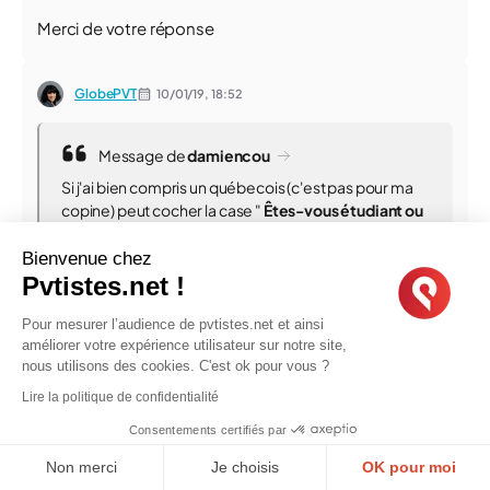
Merci de votre réponse
GlobePVT
10/01/19,
18:52
Message de
damiencou
Si j'ai bien compris un québecois (c'est pas pour ma
copine) peut cocher la case "
Êtes-vous étudiant ou
stagiaire?
" pour profiter de la réduction grâce au
site pvtiste.net même s'il n'est pas étudiant, est-ce
Bienvenue chez
bien cela ?
Pvtistes.net !
Merci de votre réponse
Pour mesurer l’audience de pvtistes.net et ainsi
améliorer votre expérience utilisateur sur notre site,
nous utilisons des cookies. C'est ok pour vous ?
Bonjour Damien,
Lire la politique de confidentialité
Consentements certifiés par
Je viens de te répondre dans la MP
Non merci
Je choisis
OK pour moi