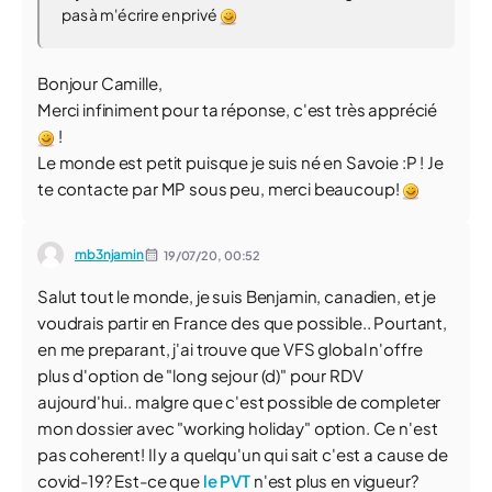
pas à m'écrire en privé
Bonjour Camille,
Merci infiniment pour ta réponse, c'est très apprécié
!
Le monde est petit puisque je suis né en Savoie :P ! Je
te contacte par MP sous peu, merci beaucoup!
mb3njamin
19/07/20,
00:52
Salut tout le monde, je suis Benjamin, canadien, et je
voudrais partir en France des que possible.. Pourtant,
en me preparant, j'ai trouve que VFS global n'offre
plus d'option de "long sejour (d)" pour RDV
aujourd'hui.. malgre que c'est possible de completer
mon dossier avec "working holiday" option. Ce n'est
pas coherent! Il y a quelqu'un qui sait c'est a cause de
covid-19? Est-ce que
le PVT
n'est plus en vigueur?