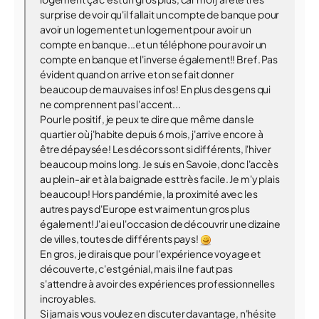
surprise de voir qu'il fallait un compte de banque pour
avoir un logement et un logement pour avoir un
compte en banque...et un téléphone pour avoir un
compte en banque et l'inverse également!! Bref. Pas
évident quand on arrive et on se fait donner
beaucoup de mauvaises infos! En plus des gens qui
ne comprennent pas l'accent...
Pour le positif, je peux te dire que même dans le
quartier où j'habite depuis 6 mois, j'arrive encore à
être dépaysée! Les décors sont si différents, l'hiver
beaucoup moins long. Je suis en Savoie, donc l'accès
au plein-air et à la baignade est très facile. Je m'y plais
beaucoup! Hors pandémie, la proximité avec les
autres pays d'Europe est vraiment un gros plus
également! J'ai eu l'occasion de découvrir une dizaine
de villes, toutes de différents pays!
En gros, je dirais que pour l'expérience voyage et
découverte, c'est génial, mais il ne faut pas
s'attendre à avoir des expériences professionnelles
incroyables.
Si jamais vous voulez en discuter davantage, n'hésite