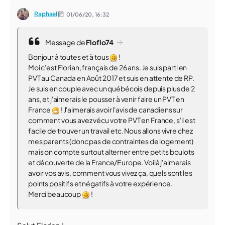
Raphael
01/06/20,
16:32
Message de
Floflo74
Bonjour à toutes et à tous
!
Moi c'est Florian, français de 26 ans. Je suis parti en
PVT au Canada en Août 2017 et suis en attente de RP.
Je suis en couple avec un québécois depuis plus de 2
ans, et j'aimerais le pousser à venir faire un PVT en
France
! J'aimerais avoir l'avis de canadiens sur
comment vous avez vécu votre PVT en France, s'il est
facile de trouver un travail etc. Nous allons vivre chez
mes parents (donc pas de contraintes de logement)
mais on compte surtout alterner entre petits boulots
et découverte de la France/Europe. Voilà j'aimerais
avoir vos avis, comment vous vivez ça, quels sont les
points positifs et négatifs à votre expérience.
Merci beaucoup
!