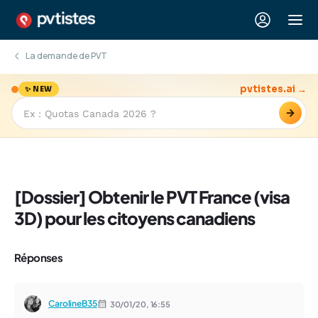
La demande de PVT
pvtistes.ai →
✨ NEW
→
[Dossier] Obtenir le PVT France (visa
3D) pour les citoyens canadiens
Réponses
CarolineB35
30/01/20,
16:55