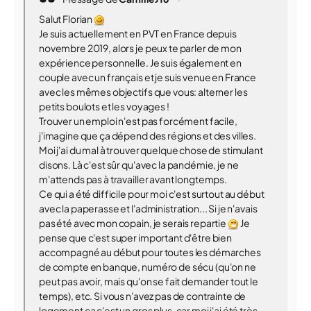
Salut Florian
Je suis actuellement en PVT en France depuis
novembre 2019, alors je peux te parler de mon
expérience personnelle. Je suis également en
couple avec un français et je suis venue en France
avec les mêmes objectifs que vous: alterner les
petits boulots et les voyages !
Trouver un emploi n'est pas forcément facile,
j'imagine que ça dépend des régions et des villes.
Moi j'ai du mal à trouver quelque chose de stimulant
disons. Là c'est sûr qu'avec la pandémie, je ne
m'attends pas à travailler avant longtemps.
Ce qui a été difficile pour moi c'est surtout au début
avec la paperasse et l'administration... Si je n'avais
pas été avec mon copain, je serais repartie
Je
pense que c'est super important d'être bien
accompagné au début pour toutes les démarches
de compte en banque, numéro de sécu (qu'on ne
peut pas avoir, mais qu'on se fait demander tout le
temps), etc. Si vous n'avez pas de contrainte de
logement ça c'est un gros plus, car moi j'ai été très