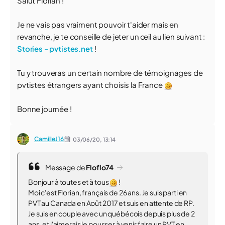
Salut Florian !
Je ne vais pas vraiment pouvoir t'aider mais en
revanche, je te conseille de jeter un œil au lien suivant :
Stories - pvtistes.net
!
Tu y trouveras un certain nombre de témoignages de
pvtistes étrangers ayant choisis la France
Bonne journée !
CamilleJ16
03/06/20,
13:14
Message de
Floflo74
Bonjour à toutes et à tous
!
Moi c'est Florian, français de 26 ans. Je suis parti en
PVT au Canada en Août 2017 et suis en attente de RP.
Je suis en couple avec un québécois depuis plus de 2
ans, et j'aimerais le pousser à venir faire un PVT en