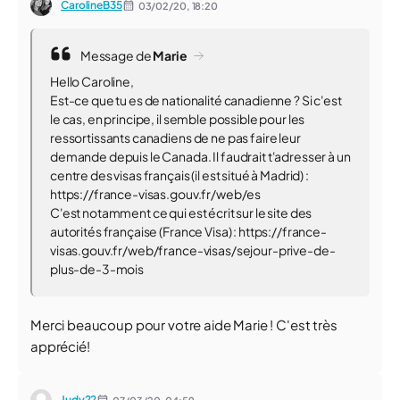
CarolineB35
03/02/20,
18:20
Message de
Marie
Hello Caroline,
Est-ce que tu es de nationalité canadienne ? Si c'est
le cas, en principe, il semble possible pour les
ressortissants canadiens de ne pas faire leur
demande depuis le Canada. Il faudrait t'adresser à un
centre des visas français (il est situé à Madrid) :
https://france-visas.gouv.fr/web/es
C'est notamment ce qui est écrit sur le site des
autorités française (France Visa) : https://france-
visas.gouv.fr/web/france-visas/sejour-prive-de-
plus-de-3-mois
Merci beaucoup pour votre aide Marie ! C'est très
apprécié!
Judy22