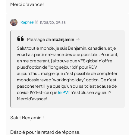
Merci d'avance!
Raphael
11/08/20,
09:58
Message de
mb3njamin
Salut tout le monde, je suis Benjamin, canadien, et je
voudrais partir en France des que possible.. Pourtant,
en me preparant, j'ai trouve que VFS global n'offre
plus d'option de "long sejour (d)" pour RDV
aujourd'hui.. malgre que c'est possible de completer
mon dossier avec "working holiday" option. Ce n'est
pas coherent! Il y a quelqu'un qui sait c'est a cause de
covid-19? Est-ce que
le PVT
n'est plus en vigueur?
Merci d'avance!
Salut Benjamin !
Désolé pour le retard de réponse.