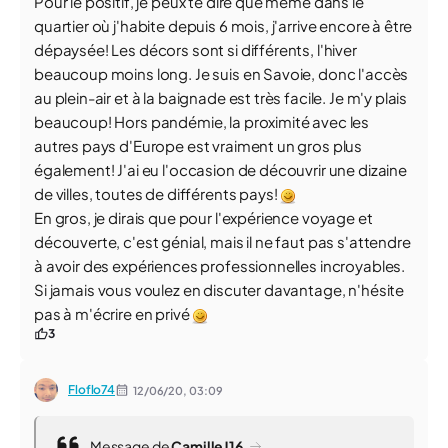
Pour le positif, je peux te dire que même dans le
quartier où j'habite depuis 6 mois, j'arrive encore à être
dépaysée! Les décors sont si différents, l'hiver
beaucoup moins long. Je suis en Savoie, donc l'accès
au plein-air et à la baignade est très facile. Je m'y plais
beaucoup! Hors pandémie, la proximité avec les
autres pays d'Europe est vraiment un gros plus
également! J'ai eu l'occasion de découvrir une dizaine
de villes, toutes de différents pays!
En gros, je dirais que pour l'expérience voyage et
découverte, c'est génial, mais il ne faut pas s'attendre
à avoir des expériences professionnelles incroyables.
Si jamais vous voulez en discuter davantage, n'hésite
pas à m'écrire en privé
3
Floflo74
12/06/20,
03:09
Message de
CamilleJ16