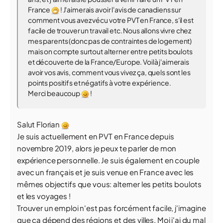
France
! J'aimerais avoir l'avis de canadiens sur
comment vous avez vécu votre PVT en France, s'il est
facile de trouver un travail etc. Nous allons vivre chez
mes parents (donc pas de contraintes de logement)
mais on compte surtout alterner entre petits boulots
et découverte de la France/Europe. Voilà j'aimerais
avoir vos avis, comment vous vivez ça, quels sont les
points positifs et négatifs à votre expérience.
Merci beaucoup
!
Salut Florian
Je suis actuellement en PVT en France depuis
novembre 2019, alors je peux te parler de mon
expérience personnelle. Je suis également en couple
avec un français et je suis venue en France avec les
mêmes objectifs que vous: alterner les petits boulots
et les voyages !
Trouver un emploi n'est pas forcément facile, j'imagine
que ça dépend des régions et des villes. Moi j'ai du mal