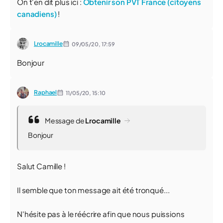
On t'en dit plus ici :
Obtenir son PVT France (citoyens
canadiens)
!
Lrocamille
09/05/20,
17:59
Bonjour
Raphael
11/05/20,
15:10
Message de
Lrocamille
Bonjour
Salut Camille !
Il semble que ton message ait été tronqué...
N'hésite pas à le réécrire afin que nous puissions