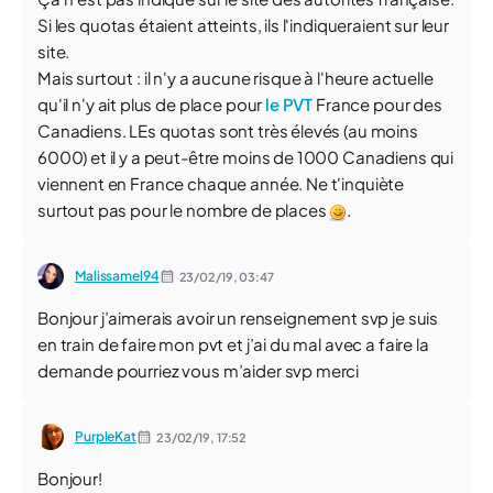
Si les quotas étaient atteints, ils l'indiqueraient sur leur
site.
Mais surtout : il n'y a aucune risque à l'heure actuelle
qu'il n'y ait plus de place pour
le PVT
France pour des
Canadiens. LEs quotas sont très élevés (au moins
6000) et il y a peut-être moins de 1000 Canadiens qui
viennent en France chaque année. Ne t'inquiète
surtout pas pour le nombre de places
.
Malissamel94
23/02/19,
03:47
Bonjour j’aimerais avoir un renseignement svp je suis
en train de faire mon pvt et j’ai du mal avec a faire la
demande pourriez vous m’aider svp merci
PurpleKat
23/02/19,
17:52
Bonjour!