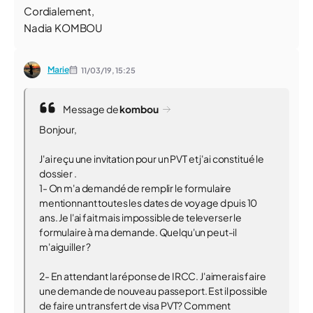
Cordialement,
Nadia KOMBOU
Marie
11/03/19,
15:25
Message de
kombou
Bonjour,
J'ai reçu une invitation pour un PVT et j'ai constitué le
dossier .
1- On m'a demandé de remplir le formulaire
mentionnant toutes les dates de voyage d puis 10
ans. Je l'ai fait mais impossible de televerser le
formulaire à ma demande. Quelqu'un peut-il
m'aiguiller ?
2- En attendant la réponse de IRCC. J'aimerais faire
une demande de nouveau passeport. Est il possible
de faire un transfert de visa PVT? Comment