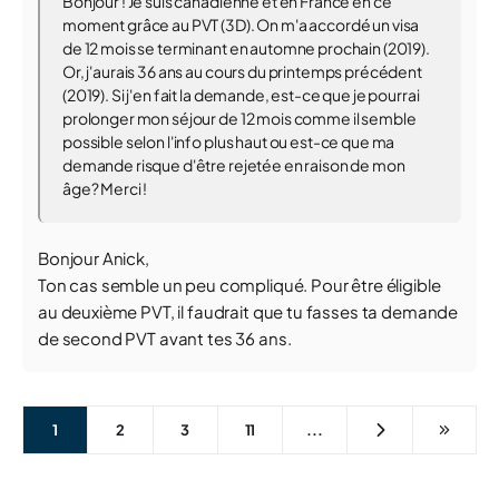
Bonjour ! Je suis canadienne et en France en ce
moment grâce au PVT (3D). On m'a accordé un visa
de 12 mois se terminant en automne prochain (2019).
Or, j'aurais 36 ans au cours du printemps précédent
(2019). Si j'en fait la demande, est-ce que je pourrai
prolonger mon séjour de 12 mois comme il semble
possible selon l'info plus haut ou est-ce que ma
demande risque d'être rejetée en raison de mon
âge? Merci !
Bonjour Anick,
Ton cas semble un peu compliqué. Pour être éligible
au deuxième PVT, il faudrait que tu fasses ta demande
de second PVT avant tes 36 ans.
1
2
3
11
...