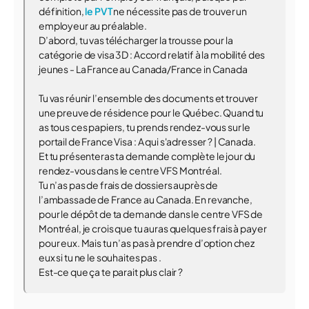
définition,
le PVT
ne nécessite pas de trouver un
employeur au préalable.
D’abord, tu vas télécharger la trousse pour la
catégorie de visa 3D : Accord relatif à la mobilité des
jeunes - La France au Canada/France in Canada
Tu vas réunir l’ensemble des documents et trouver
une preuve de résidence pour le Québec. Quand tu
as tous ces papiers, tu prends rendez-vous sur le
portail de France Visa : A qui s'adresser ? | Canada.
Et tu présenteras ta demande complète le jour du
rendez-vous dans le centre VFS Montréal.
Tu n’as pas de frais de dossiers auprès de
l’ambassade de France au Canada. En revanche,
pour le dépôt de ta demande dans le centre VFS de
Montréal, je crois que tu auras quelques frais à payer
pour eux. Mais tu n’as pas à prendre d’option chez
eux si tu ne le souhaites pas .
Est-ce que ça te parait plus clair ?