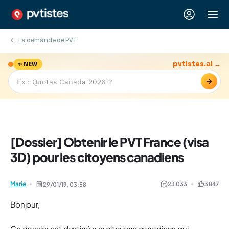
La demande de PVT
pvtistes.ai →
✨ NEW
→
[Dossier] Obtenir le PVT France (visa
3D) pour les citoyens canadiens
Marie
23 033
3 847
29/01/19,
03:58
Bonjour,
Ce dossier est destiné aux citoyens canadiens qui