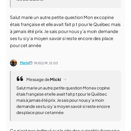
Salut marie un autre petite question Mon ex copine
étais française et elle avait fait p t pour le Québec mais
à jamais été prix. Je sais pour nous y’a moin demande
ses tu si y’a moyen savoir si reste encore des place
pour cet année
Marie
19/02/19,
12:03
Message de
Micki
Salut marie un autre petite question Mon ex copine
étais française et elle avait fait p t pour le Québec
mais à jamais été prix. Je sais pour nous y’a moin
demande ses tu si y’a moyen savoir si reste encore
des place pour cet année
Ça n'est pas indiqué sur le site des autorités française.