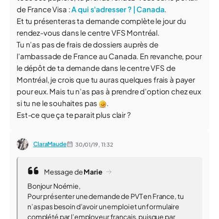
de France Visa :
A qui s'adresser ? | Canada
.
Et tu présenteras ta demande complète le jour du
rendez-vous dans le centre VFS Montréal.
Tu n’as pas de frais de dossiers auprès de
l’ambassade de France au Canada. En revanche, pour
le dépôt de ta demande dans le centre VFS de
Montréal, je crois que tu auras quelques frais à payer
pour eux. Mais tu n’as pas à prendre d’option chez eux
si tu ne le souhaites pas
.
Est-ce que ça te parait plus clair ?
ClaraMaude
30/01/19,
11:32
Message de
Marie
Bonjour Noémie,
Pour présenter une demande de PVT en France, tu
n’as pas besoin d’avoir un emploi et un formulaire
complété par l’employeur français, puisque par