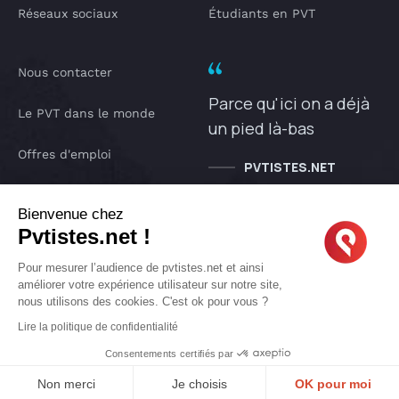
Réseaux sociaux
Étudiants en PVT
Nous contacter
Parce qu'ici on a déjà
Le PVT dans le monde
un pied là-bas
Offres d'emploi
PVTISTES.NET
Notre Podcast
Bienvenue chez
Pvtistes.net !
IA pvtistes
Pour mesurer l’audience de pvtistes.net et ainsi
améliorer votre expérience utilisateur sur notre site,
nous utilisons des cookies. C'est ok pour vous ?
Copyright © 2005-2026 pvtistes.net
Lire la politique de confidentialité
Pvtistes® est une marque déposée. Tous droits réservés.
Consentements certifiés par
Non merci
Je choisis
OK pour moi