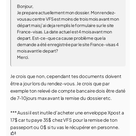
Bonjour,
Je prepare actuellement mon dossier. Mon rendez-
vous au centre VFS est moins de trois mois avant mon
départ mais j’ai deja remplis le formulaire sur le site
France-visas. La date actuel est 4 mois avant mon
depart. Est-ce-que ca cause problème que la
demande a été enregistrée par le site France-visas 4
mois avant le depart?
Merci.
Je crois que non, cependant tes documents doivent
être a jour lors du rendez-vous. Je crois que par
exemple ton relevé de compte bancaire dois être daté
de 7-10jours max avant la remise du dossier etc.
*** Aussi il est inutile d’acheter une enveloppe Xpost a
17$ car tu paye 35$ chez VFS pour la remise de ton
passeport ou 0$ si tu vas le récupérer en personne.
1