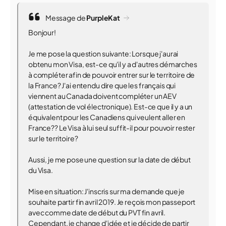
Message de
PurpleKat
Bonjour!
Je me pose la question suivante: Lorsque j'aurai
obtenu mon Visa, est-ce qu'il y a d'autres démarches
à compléter afin de pouvoir entrer sur le territoire de
la France? J'ai entendu dire que les français qui
viennent au Canada doivent compléter un AEV
(attestation de vol électronique). Est-ce que il y a un
équivalent pour les Canadiens qui veulent aller en
France?? Le Visa à lui seul suffit-il pour pouvoir rester
sur le territoire?
Aussi, je me pose une question sur la date de début
du Visa.
Mise en situation: J'inscris sur ma demande que je
souhaite partir fin avril 2019. Je reçois mon passeport
avec comme date de début du PVT fin avril.
Cependant, je change d'idée et je décide de partir