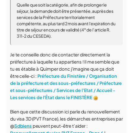
Quelle que soit la catégorie, afin de prolonger le
séjour, la demande doit être présentée, auprès des
services de la Préfecture territorialement
compétente, au plus tard 2 mois avant l’expiration du
titre de séjour en cours de validité (4° de l’article R.
311-2 du CESEDA).
Je te conseille donc de contacter directement la
préfecture à laquelle tu appartiens ! Il me semble que
tu es établie à Quimper donc j'imagine que ça doit
être celle-ci :
Préfecture du Finistère / Organisation
de la préfecture et des sous-préfectures / Préfecture
et sous-préfectures / Services de l'Etat / Accueil -
Les services de l'État dans le FINISTÈRE
Bien que cette discussion ici parle du renouvellement
du visa 3D (PVT France), les démarches entreprises par
@
Sdbiens
peuvent peut-être t'aider :
Renouvellement du visa PVT France - Page 6
!