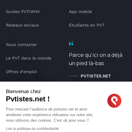
Guides PVT/WHV
App mobile
Réseaux sociaux
Étudiants en PVT
Nous contacter
Parce qu'ici on a déjà
Le PVT dans le monde
un pied là-bas
Offres d'emploi
PVTISTES.NET
Notre Podcast
Bienvenue chez
Pvtistes.net !
IA pvtistes
Pour mesurer l’audience de pvtistes.net et ainsi
améliorer votre expérience utilisateur sur notre site,
nous utilisons des cookies. C'est ok pour vous ?
Copyright © 2005-2026 pvtistes.net
Lire la politique de confidentialité