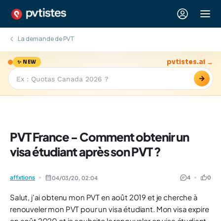
La demande de PVT
pvtistes.ai →
✨ NEW
→
PVT France - Comment obtenir un
visa étudiant après son PVT ?
affxtions
4
0
04/03/20,
02:04
Salut, j'ai obtenu mon PVT en août 2019 et je cherche à
renouveler mon PVT pour un visa étudiant. Mon visa expire
en août 2020 et je souhaite le renouveler en visa étudiant.