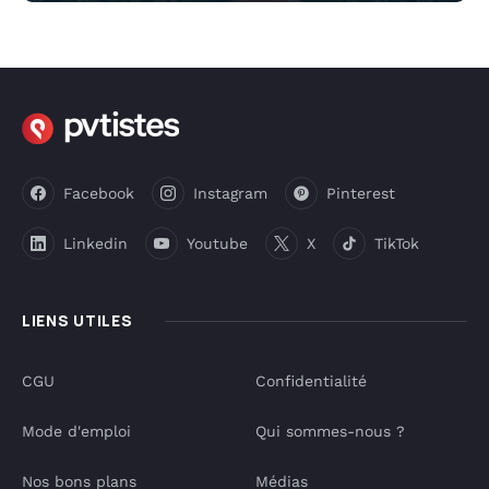
Facebook
Instagram
Pinterest
Linkedin
Youtube
X
TikTok
LIENS UTILES
CGU
Confidentialité
Mode d'emploi
Qui sommes-nous ?
Nos bons plans
Médias