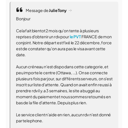
Message de
JulieTony
Bonjour
Cela fait bientot 2 mois qu'on tente à plusieurs
reprises d'obtenir un rdv pour
le PVT
FRANCE de mon
conjoint. Notre départ est fixé le 22 décembre, force
est de constater qu'on aura pas le visa avant cette
date.
Aucun créneau n'est dispo dans cette categorie, et
peu importe le centre (Ottawa, ...). On se connecte
plusieurs fois par jour, sur différents serveurs, on s'est
inscrit sur liste d'attente. Quand on avait enfin reussi à
prendre rdv il y.a 3 semaines, le site a buggé au
moment du paiement et nous sommes retournés en
bas de la file d'attente. Depuis plus rien.
Le service client n'aide en rien, aucun rdv n'est donné
par telephone.