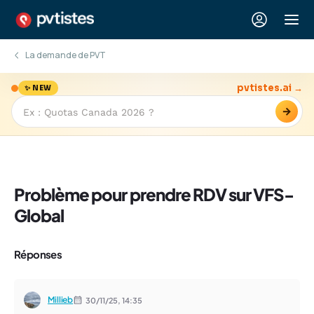
La demande de PVT
pvtistes.ai →
✨ NEW
→
Problème pour prendre RDV sur VFS-
Global
Réponses
Millieb
30/11/25,
14:35