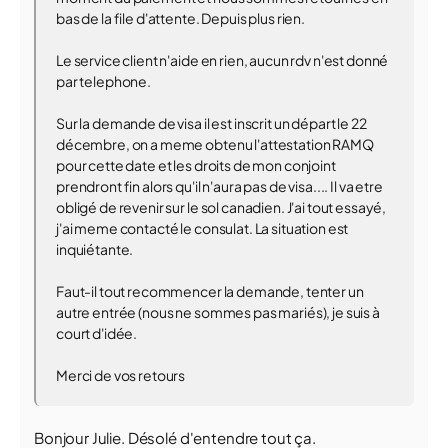
bas de la file d'attente. Depuis plus rien.
Le service client n'aide en rien, aucun rdv n'est donné
par telephone.
Sur la demande de visa il est inscrit un départ le 22
décembre, on a meme obtenu l'attestation RAMQ
pour cette date et les droits de mon conjoint
prendront fin alors qu'il n'aura pas de visa.... Il va etre
obligé de revenir sur le sol canadien. J'ai tout essayé,
j'ai meme contacté le consulat. La situation est
inquiétante.
Faut-il tout recommencer la demande, tenter un
autre entrée (nous ne sommes pas mariés), je suis à
court d'idée.
Merci de vos retours
Bonjour Julie. Désolé d'entendre tout ça.