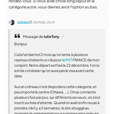
rendez-vous. Si vous avez choisi long séjour et la
catégorie autre, vous devriez avoir l'option au bas.
Jackson
30/11/25,
20:41
Message de
JulieTony
Bonjour
Cela fait bientot 2 mois qu'on tente à plusieurs
reprises d'obtenir un rdv pour
le PVT
FRANCE de mon
conjoint. Notre départ est fixé le 22 décembre, force
est de constater qu'on aura pas le visa avant cette
date.
Aucun créneau n'est dispo dans cette categorie, et
peu importe le centre (Ottawa, ...). On se connecte
plusieurs fois par jour, sur différents serveurs, on s'est
inscrit sur liste d'attente. Quand on avait enfin reussi à
prendre rdv il y.a 3 semaines, le site a buggé au
moment du paiement et nous sommes retournés en