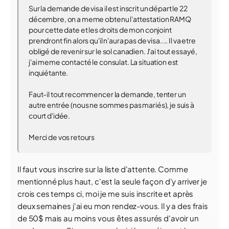
Sur la demande de visa il est inscrit un départ le 22
décembre, on a meme obtenu l'attestation RAMQ
pour cette date et les droits de mon conjoint
prendront fin alors qu'il n'aura pas de visa.... Il va etre
obligé de revenir sur le sol canadien. J'ai tout essayé,
j'ai meme contacté le consulat. La situation est
inquiétante.
Faut-il tout recommencer la demande, tenter un
autre entrée (nous ne sommes pas mariés), je suis à
court d'idée.
Merci de vos retours
Il faut vous inscrire sur la liste d'attente. Comme
mentionné plus haut, c'est la seule façon d'y arriver je
crois ces temps ci, moi je me suis inscrite et après
deux semaines j'ai eu mon rendez-vous. Il y a des frais
de 50$ mais au moins vous êtes assurés d'avoir un