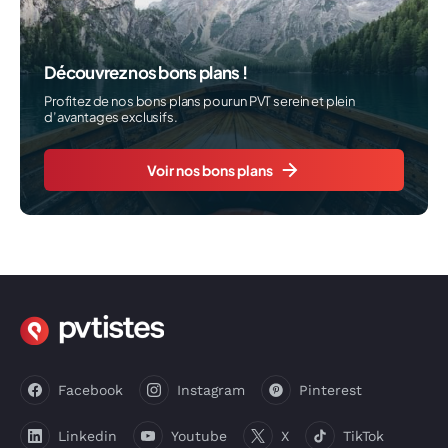
Découvrez nos bons plans !
Profitez de nos bons plans pour un PVT serein et plein
d’avantages exclusifs.
Voir nos bons plans
Facebook
Instagram
Pinterest
Linkedin
Youtube
X
TikTok