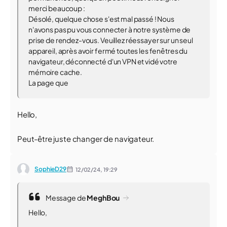
merci beaucoup :
Désolé, quelque chose s'est mal passé ! Nous
n'avons pas pu vous connecter à notre système de
prise de rendez-vous. Veuillez réessayer sur un seul
appareil, après avoir fermé toutes les fenêtres du
navigateur, déconnecté d'un VPN et vidé votre
mémoire cache.
La page que
Hello,
Peut-être juste changer de navigateur.
SophieD29
12/02/24,
19:29
Message de
MeghBou
Hello,