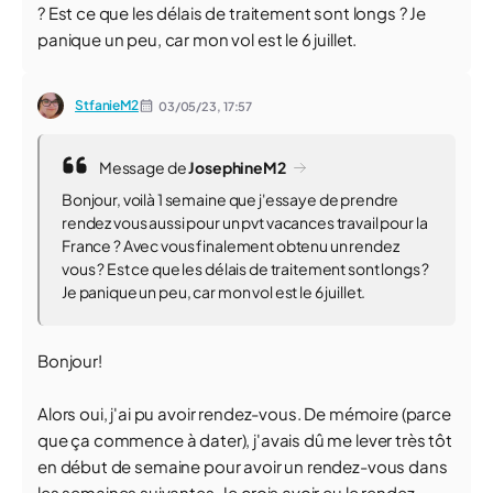
? Est ce que les délais de traitement sont longs ? Je
panique un peu, car mon vol est le 6 juillet.
StfanieM2
03/05/23,
17:57
Message de
JosephineM2
Bonjour, voilà 1 semaine que j'essaye de prendre
rendez vous aussi pour un pvt vacances travail pour la
France ? Avec vous finalement obtenu un rendez
vous ? Est ce que les délais de traitement sont longs ?
Je panique un peu, car mon vol est le 6 juillet.
Bonjour!
Alors oui, j'ai pu avoir rendez-vous. De mémoire (parce
que ça commence à dater), j'avais dû me lever très tôt
en début de semaine pour avoir un rendez-vous dans
les semaines suivantes. Je crois avoir eu le rendez-