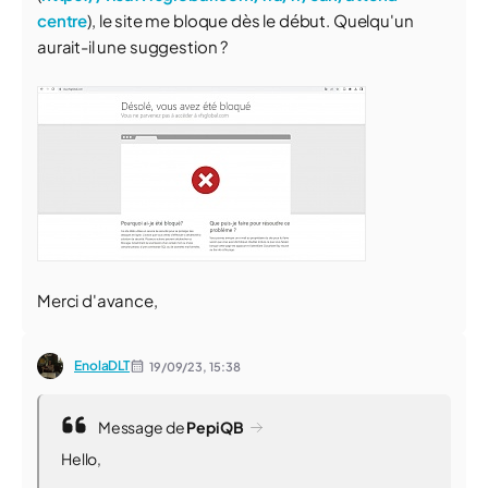
centre
), le site me bloque dès le début. Quelqu'un
aurait-il une suggestion ?
Merci d'avance,
EnolaDLT
19/09/23,
15:38
Message de
PepiQB
Hello,