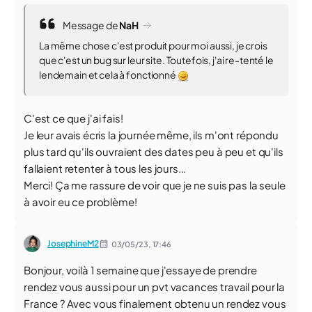
Message de
NaH
La même chose c'est produit pour moi aussi, je crois
que c'est un bug sur leur site. Toutefois, j'ai re-tenté le
lendemain et cela à fonctionné
C'est ce que j'ai fais!
Je leur avais écris la journée même, ils m'ont répondu
plus tard qu'ils ouvraient des dates peu à peu et qu'ils
fallaient retenter à tous les jours...
Merci! Ça me rassure de voir que je ne suis pas la seule
à avoir eu ce problème!
JosephineM2
03/05/23,
17:46
Bonjour, voilà 1 semaine que j'essaye de prendre
rendez vous aussi pour un pvt vacances travail pour la
France ? Avec vous finalement obtenu un rendez vous