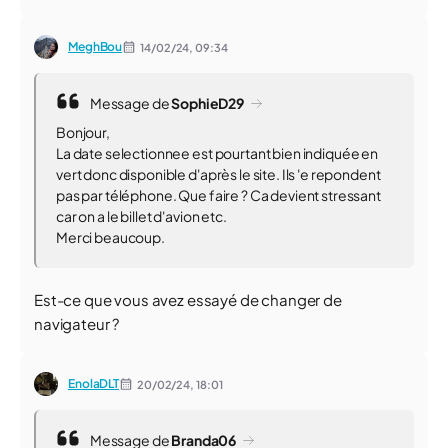
MeghBou
14/02/24,
09:34
Message de
SophieD29
Bonjour,
La date selectionnee est pourtant bien indiquée en
vert donc disponible d'après le site. Ils 'e repondent
pas par téléphone. Que faire ? Ca devient stressant
car on a le billet d'avion etc.
Merci beaucoup.
Est-ce que vous avez essayé de changer de
navigateur ?
EnolaDLT
20/02/24,
18:01
Message de
Branda06