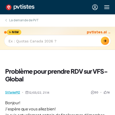
La demande de PVT
pvtistes.ai →
✨ NEW
→
Problème pour prendre RDV sur VFS-
Global
StfanieM2
50
16
12/03/22,
21:14
Bonjour!
J'espère que vous allez bien!
Je suis actuellement entrain de finaliser mes démarches