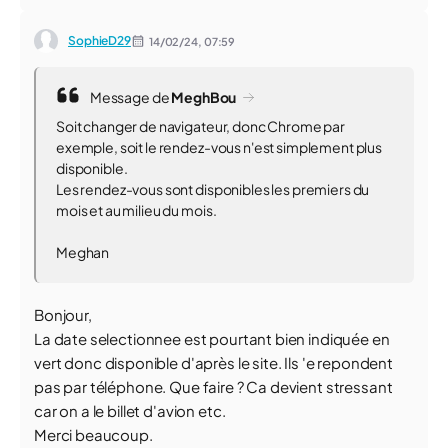
SophieD29
14/02/24,
07:59
Message de
MeghBou
Soit changer de navigateur, donc Chrome par
exemple, soit le rendez-vous n'est simplement plus
disponible.
Les rendez-vous sont disponibles les premiers du
mois et au milieu du mois.
Meghan
Bonjour,
La date selectionnee est pourtant bien indiquée en
vert donc disponible d'après le site. Ils 'e repondent
pas par téléphone. Que faire ? Ca devient stressant
car on a le billet d'avion etc.
Merci beaucoup.