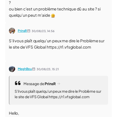
?
ou bien c'est un problème technique dû au site ? si
quelqu'un peut m'aide
PrinsR
30/08/23,
14:56
S'il vous plaît quelqu'un peux me dire le Problème sur
le site de VFS Global https://r1.vfsglobal.com
MeghBou
30/08/23,
15:21
Message de
PrinsR
S'il vous plaît quelqu'un peux me dire le Problème sur
le site de VFS Global https://r1.vfsglobal.com
Hello,