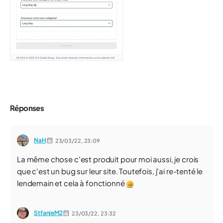
Réponses
NaH
23/03/22,
23:09
La même chose c'est produit pour moi aussi, je crois
que c'est un bug sur leur site. Toutefois, j'ai re-tenté le
lendemain et cela à fonctionné
StfanieM2
23/03/22,
23:32