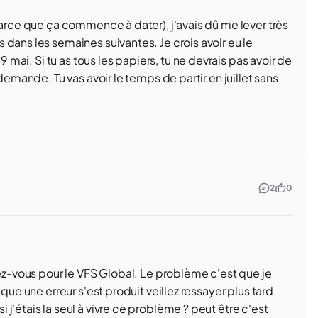
parce que ça commence à dater), j'avais dû me lever très
dans les semaines suivantes. Je crois avoir eu le
9 mai. Si tu as tous les papiers, tu ne devrais pas avoir de
demande. Tu vas avoir le temps de partir en juillet sans
2
0
ez-vous pour le VFS Global. Le problème c'est que je
que une erreur s'est produit veillez ressayer plus tard
j'étais la seul à vivre ce problème ? peut être c'est