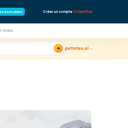
Créer un compte
S'identifier
os bons plans
S-Global
→
pvtistes.ai →