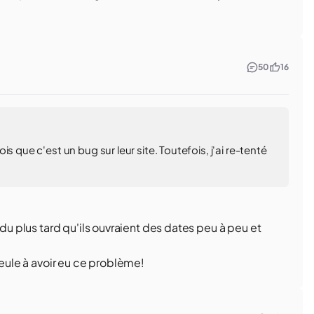
50
16
s que c'est un bug sur leur site. Toutefois, j'ai re-tenté
ndu plus tard qu'ils ouvraient des dates peu à peu et
seule à avoir eu ce problème!