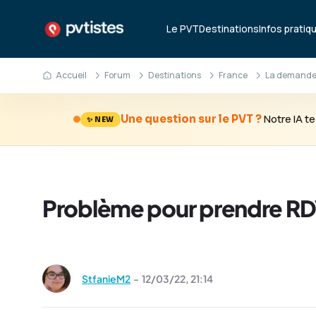
Le PVT
Destinations
Infos pratiq
Accueil
Forum
Destinations
France
La demande
Notre IA 
Une question sur le PVT ?
✨ NEW
Problème pour prendre RD
StfanieM2
-
12/03/22,
21:14