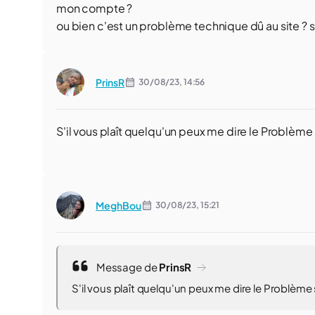
mon compte ?
ou bien c'est un problème technique dû au site ? 
PrinsR
30/08/23,
14:56
S'il vous plaît quelqu'un peux me dire le Problème
MeghBou
30/08/23,
15:21
Message de
PrinsR
S'il vous plaît quelqu'un peux me dire le Problème 