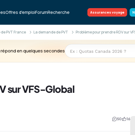
ues
Offres d'emploi
Forum
Recherche
Assurances voyage
N
 de PVT France
La demande de PVT
Problème pour prendre RDV sur VF
te répond en quelques secondes
V sur VFS-Global
50
16