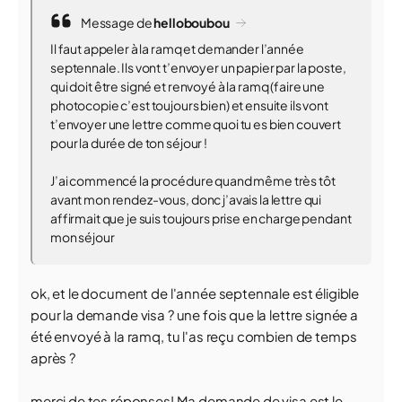
Message de
helloboubou
Il faut appeler à la ramq et demander l’année
septennale. Ils vont t’envoyer un papier par la poste,
qui doit être signé et renvoyé à la ramq (faire une
photocopie c’est toujours bien) et ensuite ils vont
t’envoyer une lettre comme quoi tu es bien couvert
pour la durée de ton séjour !
J’ai commencé la procédure quand même très tôt
avant mon rendez-vous, donc j’avais la lettre qui
affirmait que je suis toujours prise en charge pendant
mon séjour
ok, et le document de l'année septennale est éligible
pour la demande visa ? une fois que la lettre signée a
été envoyé à la ramq, tu l'as reçu combien de temps
après ?
merci de tes réponses! Ma demande de visa est le