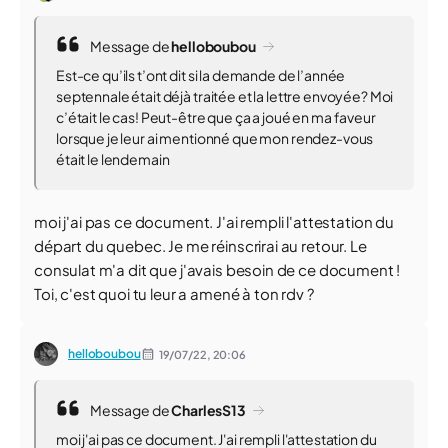
Message de
helloboubou
Est-ce qu’ils t’ont dit si la demande de l’année
septennale était déjà traitée et la lettre envoyée? Moi
c’était le cas! Peut-être que ça a joué en ma faveur
lorsque je leur ai mentionné que mon rendez-vous
était le lendemain
moi j'ai pas ce document. J'ai rempli l'attestation du
départ du quebec. Je me réinscrirai au retour. Le
consulat m'a dit que j'avais besoin de ce document !
Toi, c'est quoi tu leur a amené à ton rdv ?
helloboubou
19/07/22,
20:06
Message de
CharlesS13
moi j'ai pas ce document. J'ai rempli l'attestation du