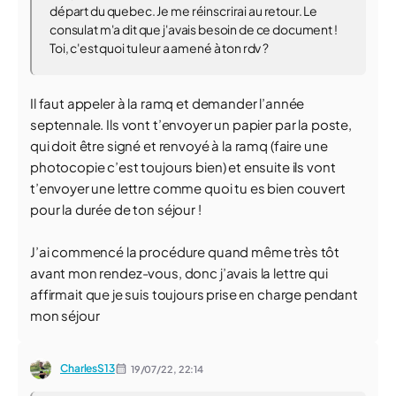
départ du quebec. Je me réinscrirai au retour. Le
consulat m'a dit que j'avais besoin de ce document !
Toi, c'est quoi tu leur a amené à ton rdv ?
Il faut appeler à la ramq et demander l’année
septennale. Ils vont t’envoyer un papier par la poste,
qui doit être signé et renvoyé à la ramq (faire une
photocopie c’est toujours bien) et ensuite ils vont
t’envoyer une lettre comme quoi tu es bien couvert
pour la durée de ton séjour !
J’ai commencé la procédure quand même très tôt
avant mon rendez-vous, donc j’avais la lettre qui
affirmait que je suis toujours prise en charge pendant
mon séjour
CharlesS13
19/07/22,
22:14