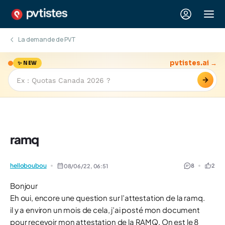
La demande de PVT
pvtistes.ai →
✨ NEW
→
ramq
helloboubou
8
2
08/06/22,
06:51
Bonjour
Eh oui, encore une question sur l’attestation de la ramq.
il y a environ un mois de cela, j’ai posté mon document
pour recevoir mon attestation de la RAMQ. On est le 8