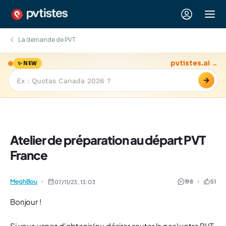
La demande de PVT
pvtistes.ai →
✨ NEW
→
Atelier de préparation au départ PVT
France
MeghBou
198
51
07/11/23,
13:03
Bonjour !
Si vous venez d'obtenir (ou désirer sauter le pas) votre PVT