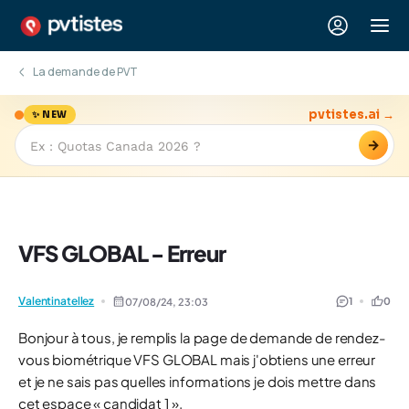
La demande de PVT
pvtistes.ai →
✨ NEW
→
VFS GLOBAL - Erreur
Valentinatellez
1
0
07/08/24,
23:03
Bonjour à tous, je remplis la page de demande de rendez-
vous biométrique VFS GLOBAL mais j'obtiens une erreur
et je ne sais pas quelles informations je dois mettre dans
cet espace « candidat 1 ».