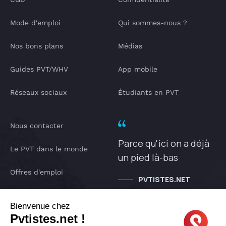
Mode d'emploi
Qui sommes-nous ?
Nos bons plans
Médias
Guides PVT/WHV
App mobile
Réseaux sociaux
Étudiants en PVT
Nous contacter
Parce qu'ici on a déjà
Le PVT dans le monde
un pied là-bas
Offres d'emploi
PVTISTES.NET
Notre Podcast
Bienvenue chez
Pvtistes.net !
IA pvtistes