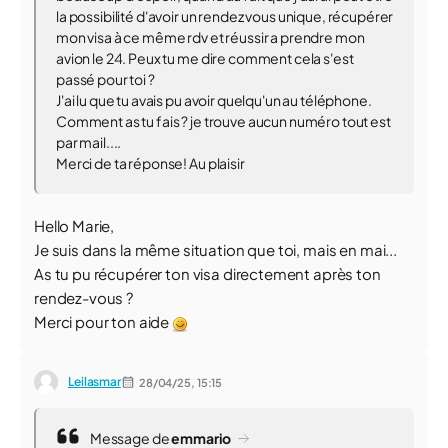
la possibilité d'avoir un rendez vous unique, récupérer
mon visa à ce même rdv et réussir a prendre mon
avion le 24. Peux tu me dire comment cela s'est
passé pour toi ?
J'ai lu que tu avais pu avoir quelqu'un au téléphone.
Comment as tu fais ? je trouve aucun numéro tout est
par mail....
Merci de ta réponse! Au plaisir
Hello Marie,
Je suis dans la même situation que toi, mais en mai...
As tu pu récupérer ton visa directement après ton
rendez-vous ?
Merci pour ton aide
Leilasmar
28/04/25,
15:15
Message de
emmario