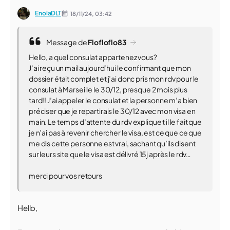
EnolaDLT
18/11/24,
03:42
Message de
Flofloflo83
Hello, a quel consulat appartenez vous?
J’ai reçu un mail aujourd’hui le confirmant que mon
dossier était complet et j’ai donc pris mon rdv pour le
consulat à Marseille le 30/12, presque 2 mois plus
tard!! J’ai appeler le consulat et la personne m’a bien
préciser que je repartirais le 30/12 avec mon visa en
main. Le temps d’attente du rdv explique t il le fait que
je n’ai pas à revenir chercher le visa, est ce que ce que
me dis cette personne est vrai, sachant qu’ils disent
sur leurs site que le visa est délivré 15j après le rdv…
merci pour vos retours
Hello,