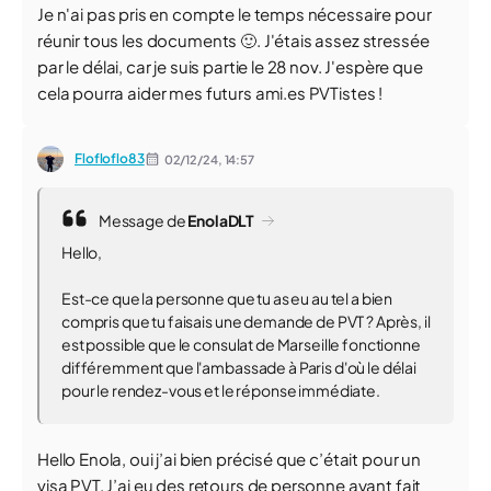
Je n'ai pas pris en compte le temps nécessaire pour
réunir tous les documents 🙂. J'étais assez stressée
par le délai, car je suis partie le 28 nov. J'espère que
cela pourra aider mes futurs ami.es PVTistes !
Flofloflo83
02/12/24,
14:57
Message de
EnolaDLT
Hello,
Est-ce que la personne que tu as eu au tel a bien
compris que tu faisais une demande de PVT ? Après, il
est possible que le consulat de Marseille fonctionne
différemment que l'ambassade à Paris d'où le délai
pour le rendez-vous et le réponse immédiate.
Hello Enola, oui j’ai bien précisé que c’était pour un
visa PVT. J’ai eu des retours de personne ayant fait