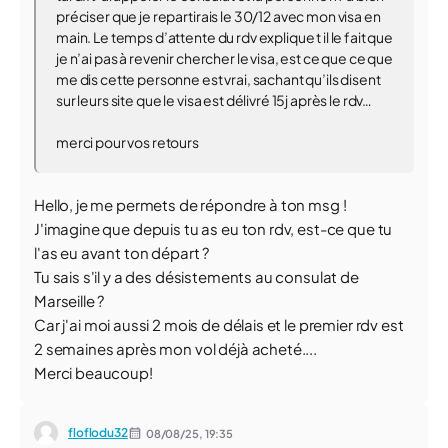
préciser que je repartirais le 30/12 avec mon visa en
main. Le temps d’attente du rdv explique t il le fait que
je n’ai pas à revenir chercher le visa, est ce que ce que
me dis cette personne est vrai, sachant qu’ils disent
sur leurs site que le visa est délivré 15j après le rdv…
merci pour vos retours
Hello, je me permets de répondre à ton msg !
J'imagine que depuis tu as eu ton rdv, est-ce que tu
l'as eu avant ton départ ?
Tu sais s'il y a des désistements au consulat de
Marseille ?
Car j'ai moi aussi 2 mois de délais et le premier rdv est
2 semaines après mon vol déjà acheté....
Merci beaucoup!
floflodu32
08/08/25,
19:35