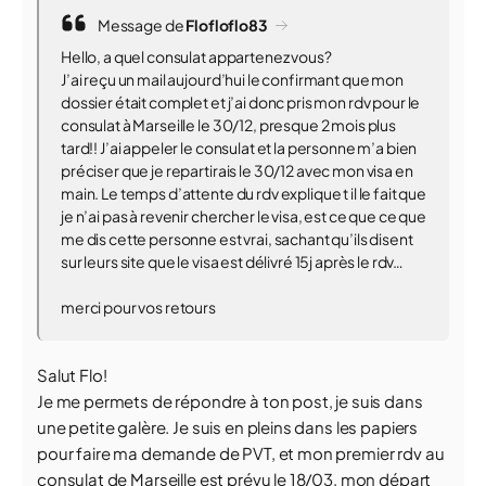
Message de
Flofloflo83
Hello, a quel consulat appartenez vous?
J’ai reçu un mail aujourd’hui le confirmant que mon
dossier était complet et j’ai donc pris mon rdv pour le
consulat à Marseille le 30/12, presque 2 mois plus
tard!! J’ai appeler le consulat et la personne m’a bien
préciser que je repartirais le 30/12 avec mon visa en
main. Le temps d’attente du rdv explique t il le fait que
je n’ai pas à revenir chercher le visa, est ce que ce que
me dis cette personne est vrai, sachant qu’ils disent
sur leurs site que le visa est délivré 15j après le rdv…
merci pour vos retours
Salut Flo!
Je me permets de répondre à ton post, je suis dans
une petite galère. Je suis en pleins dans les papiers
pour faire ma demande de PVT, et mon premier rdv au
consulat de Marseille est prévu le 18/03, mon départ