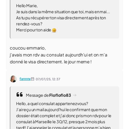
Hello Marie,
Je suis dans la même situation que toi, mais en mai...
As tu pu récupérer ton visa directement après ton
rendez-vous ?
Merci pour ton aide
coucou emmario,
j'avais mon rdv au consulat aujourdh'ui et on m'a
donné le visa directement. le jour meme !
fannnx
07/07/25,
12:37
Message de
Flofloflo83
Hello, a quel consulat appartenez vous?
J’ai reçu un mail aujourd’hui le confirmant que mon
dossier était complet et j’ai donc pris mon rdv pour le
consulat à Marseille le 30/12, presque 2 mois plus
tard!! J’ai appeler le consulat et la personne m’a bien