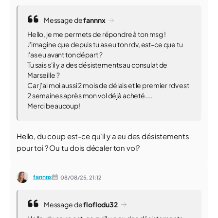
Message de
fannnx
Hello, je me permets de répondre à ton msg !
J'imagine que depuis tu as eu ton rdv, est-ce que tu
l'as eu avant ton départ ?
Tu sais s'il y a des désistements au consulat de
Marseille ?
Car j'ai moi aussi 2 mois de délais et le premier rdv est
2 semaines après mon vol déjà acheté....
Merci beaucoup!
Hello, du coup est-ce qu'il y a eu des désistements
pour toi ? Ou tu dois décaler ton vol?
fannnx
08/08/25,
21:12
Message de
floflodu32