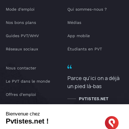
Mode d'emploi
Qui sommes-nous ?
Nos bons plans
Médias
Guides PVT/WHV
App mobile
Réseaux sociaux
Étudiants en PVT
Nous contacter
Parce qu'ici on a déjà
Le PVT dans le monde
un pied là-bas
Offres d'emploi
PVTISTES.NET
Notre Podcast
Bienvenue chez
Pvtistes.net !
IA pvtistes