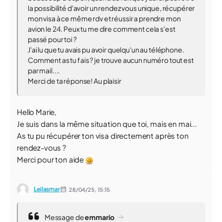
la possibilité d'avoir un rendez vous unique, récupérer
mon visa à ce même rdv et réussir a prendre mon
avion le 24. Peux tu me dire comment cela s'est
passé pour toi ?
J'ai lu que tu avais pu avoir quelqu'un au téléphone.
Comment as tu fais ? je trouve aucun numéro tout est
par mail....
Merci de ta réponse! Au plaisir
Hello Marie,
Je suis dans la même situation que toi, mais en mai...
As tu pu récupérer ton visa directement après ton
rendez-vous ?
Merci pour ton aide
Leilasmar
28/04/25,
15:15
Message de
emmario