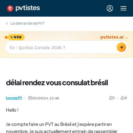
La demande de PVT
pvtistes.ai →
✨ NEW
→
délai rendez vous consulat brésil
kenzee99
1
0
09/09/24,
22:48
Hello !
Je compte faire un PVT au Brésil et j'espère partir en
novembre. Je suis actuellement entrain de rassembler