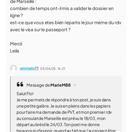
de Marseille :
combien de temps ont-il mis a valider le dossier en
ligne ?
est-ce que vous etes bien repartis le jour meme du rdv
avec le visa sur le passeport ?
Mercii
Leila
emmario
03/04/25,
16:21
Message de
MarieM88
Salut Flo!
Je me permets de répondre à ton post, je suis dans
une petite galère. Je suis en pleins dans les papiers
pour faire ma demande de PVT, et mon premier rdv
au consulat de Marseille est prévu le 18/03, mon
départ au brésil le 24/03. Ton post me donne
beaucoup d'espoir, quand au fait que j'aurai peut être