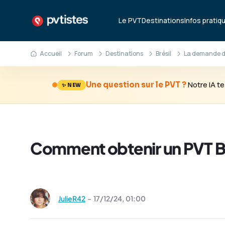
Le PVT
Destinations
Infos pratiq
Accueil
Forum
Destinations
Brésil
La demande de
Notre IA 
Une question sur le PVT ?
✨ NEW
Comment obtenir un PVT Bré
JulieR42
-
17/12/24,
01:00