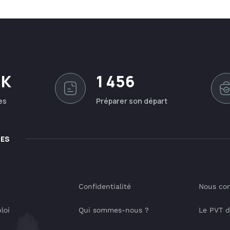
0K
1 456
es
Préparer son départ
LES
Confidentialité
Nous con
loi
Qui sommes-nous ?
Le PVT 