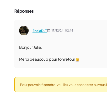
Réponses
EnolaDLT
17/12/24,
02:46
Bonjour Julie,
Merci beaucoup pour ton retour
Pour pouvoir répondre, veuillez vous connecter ou vous i