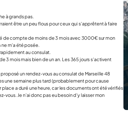
che à grands pas.
raient être un peu flous pour ceux qui s’apprêtent à faire
levé de compte de moins de 3 mois avec 3000€ sur mon
n ne m’a été posée.
s rapidement au consulat.
 de 3 mois mais bien de un an. Les 365 jours s’activent
 proposé un rendez-vous au consulat de Marseille 48
ibles une semaine plus tard (probablement pour cause
r place a duré une heure, car les documents ont été vérifiés
dez-vous. Je n’ai donc pas eu besoin d’y laisser mon