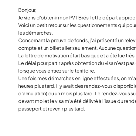
Bonjour,
Je viens d’obtenir mon PVT Brésil et le départ appro
Voici un petit retour sur les questionnements qui pour
les démarches.
Concernant la preuve de fonds, j’ai présenté un re
compte et un billet aller seulement. Aucune questio
La lettre de motivation était basique et a été lue trè
Le délai pour partir après obtention du visa n’est pas
lorsque vous entrez sur le territoire.
Une fois mes démarches en ligne effectuées, on m’a
heures plus tard. Il y avait des rendez-vous dispon
d’annulation) ou un mois plus tard. Le rendez-vous su
devant moi et le visa m’a été délivré à l’issue du ren
passeport et revenir plus tard.