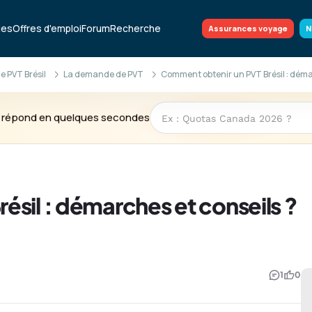
ues
Offres d'emploi
Forum
Recherche
Assurances voyage
N
 PVT Brésil
La demande de PVT
Comment obtenir un PVT Brésil : déma
te répond en quelques secondes
sil : démarches et conseils ?
1
0