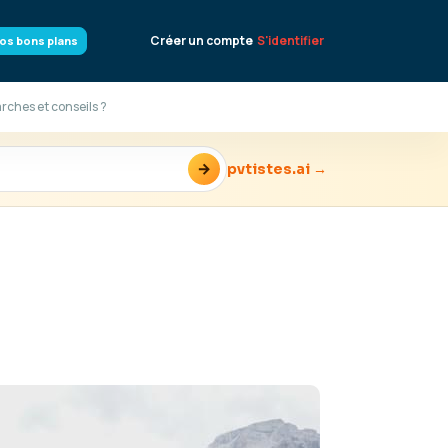
Créer un compte
S'identifier
os bons plans
rches et conseils ?
→
pvtistes.ai →