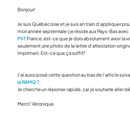
Bonjour!
Je suis Québécoise et je suis en train d’appliquer pour
mon année septennale (je réside aux Pays-Bas avec 
PVT
France, est-ce que je dois absolument avoir la ve
seulement une photo de la lettre d’attestation original
imprimer). Est-ce que ça suffit?
J'ai aussi posé cette question au bas de l'article suiva
la RAMQ ?
.
Je cherche un réponse rapide, car je souhaite alle
Merci! Véronique