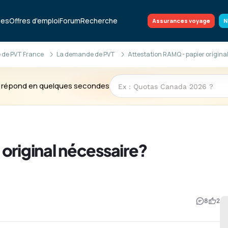
ues
Offres d'emploi
Forum
Recherche
Assurances voyage
N
 de PVT France
La demande de PVT
Attestation RAMQ - papier origina
te répond en quelques secondes
original nécessaire?
8
2