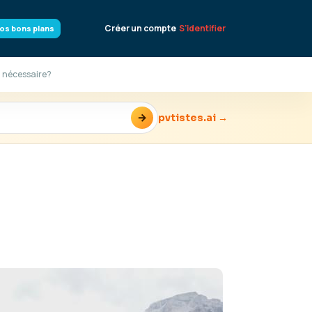
Créer un compte
S'identifier
os bons plans
l nécessaire?
→
pvtistes.ai →