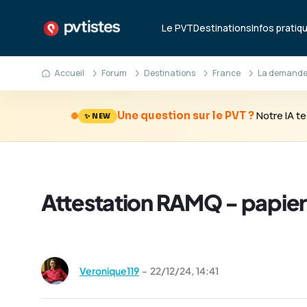
Le PVT
Destinations
Infos pratiq
Accueil
Forum
Destinations
France
La demande
Notre IA 
Une question sur le PVT ?
✨ NEW
Attestation RAMQ - papier 
Veronique119
-
22/12/24,
14:41