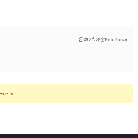
285
58
Paris, France
nscrire.