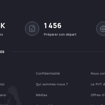
0K
1 456
es
Préparer son départ
LES
Confidentialité
Nous con
loi
Qui sommes-nous ?
Le PVT 
lans
Médias
Offres d