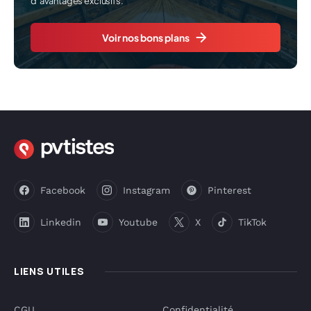
d’avantages exclusifs.
Voir nos bons plans
Facebook
Instagram
Pinterest
Linkedin
Youtube
X
TikTok
LIENS UTILES
CGU
Confidentialité