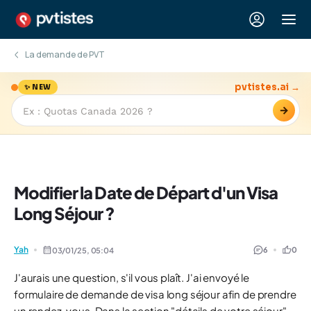
La demande de PVT
pvtistes.ai →
✨ NEW
→
Modifier la Date de Départ d'un Visa
Long Séjour ?
Yah
6
0
03/01/25,
05:04
J'aurais une question, s'il vous plaît. J'ai envoyé le
formulaire de demande de visa long séjour afin de prendre
un rendez-vous. Dans la section "détails de votre séjour",