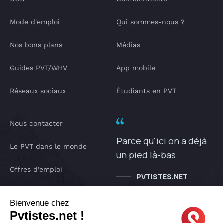
Mode d'emploi
Qui sommes-nous ?
Nos bons plans
Médias
Guides PVT/WHV
App mobile
Réseaux sociaux
Étudiants en PVT
Nous contacter
Parce qu'ici on a déjà
Le PVT dans le monde
un pied là-bas
Offres d'emploi
PVTISTES.NET
Notre Podcast
Bienvenue chez
Pvtistes.net !
IA pvtistes