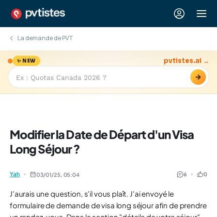
La demande de PVT
pvtistes.ai →
✨ NEW
→
Modifier la Date de Départ d'un Visa
Long Séjour ?
Yah
6
0
03/01/25,
05:04
J'aurais une question, s'il vous plaît. J'ai envoyé le
formulaire de demande de visa long séjour afin de prendre
un rendez-vous. Dans la section "détails de votre séjour",