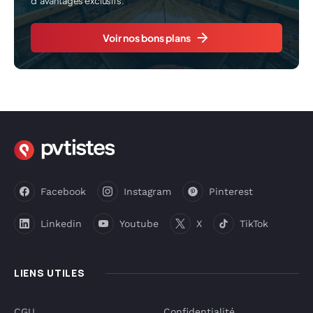
d’avantages exclusifs.
Voir nos bons plans
Facebook
Instagram
Pinterest
Linkedin
Youtube
X
TikTok
LIENS UTILES
CGU
Confidentialité