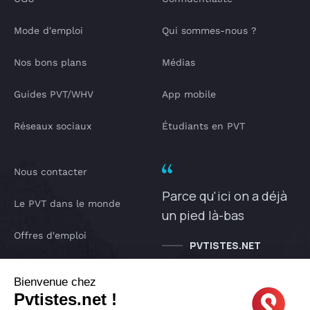
Mode d'emploi
Qui sommes-nous ?
Nos bons plans
Médias
Guides PVT/WHV
App mobile
Réseaux sociaux
Étudiants en PVT
Nous contacter
Parce qu'ici on a déjà
Le PVT dans le monde
un pied là-bas
Offres d'emploi
PVTISTES.NET
Notre Podcast
Bienvenue chez
Pvtistes.net !
IA pvtistes