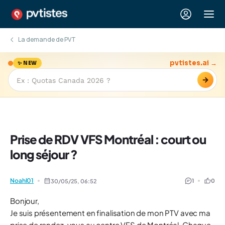
La demande de PVT
pvtistes.ai →
✨ NEW
→
Prise de RDV VFS Montréal : court ou
long séjour ?
Noahl01
1
0
30/05/25,
06:52
Bonjour,
Je suis présentement en finalisation de mon PTV avec ma
prise de rendez-vous au centre VFS de Montréal. Chaque