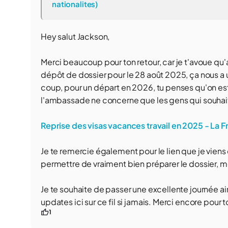
nationalites)
Hey salut Jackson,
Merci beaucoup pour ton retour, car je t'avoue qu'a
dépôt de dossier pour le 28 août 2025, ça nous a un
coup, pour un départ en 2026, tu penses qu'on est 
l'ambassade ne concerne que les gens qui souhaite
Reprise des visas vacances travail en 2025 - La F
Je te remercie également pour le lien que je viens 
permettre de vraiment bien préparer le dossier, me
Je te souhaite de passer une excellente journée ai
updates ici sur ce fil si jamais. Merci encore pour t
1