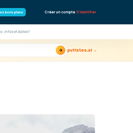
Créer un compte
S'identifier
os bons plans
 : infos et dates?
→
pvtistes.ai →