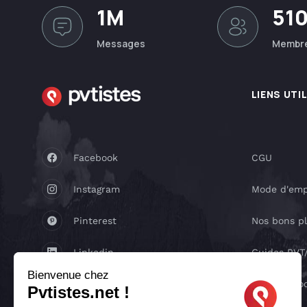
1M
51
Messages
Membr
LIENS UTI
Facebook
CGU
Instagram
Mode d'emp
Pinterest
Nos bons p
Linkedin
Guides PV
Bienvenue chez
Youtube
Réseaux so
Pvtistes.net !