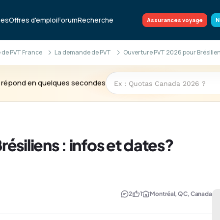
ues
Offres d'emploi
Forum
Recherche
Assurances voyage
N
 de PVT France
La demande de PVT
Ouverture PVT 2026 pour Brésiliens
te répond en quelques secondes
siliens : infos et dates?
2
1
Montréal, QC, Canada