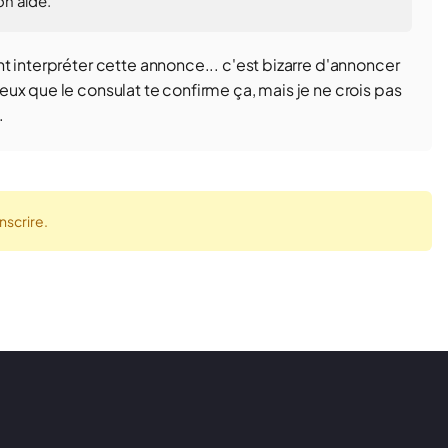
on aide.
t interpréter cette annonce... c'est bizarre d'annoncer
ux que le consulat te confirme ça, mais je ne crois pas
.
nscrire.