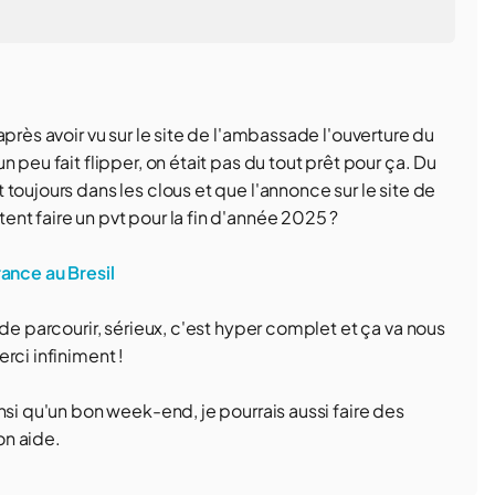
près avoir vu sur le site de l'ambassade l'ouverture du
 peu fait flipper, on était pas du tout prêt pour ça. Du
toujours dans les clous et que l'annonce sur le site de
nt faire un pvt pour la fin d'année 2025 ?
rance au Bresil
de parcourir, sérieux, c'est hyper complet et ça va nous
rci infiniment !
nsi qu'un bon week-end, je pourrais aussi faire des
on aide.