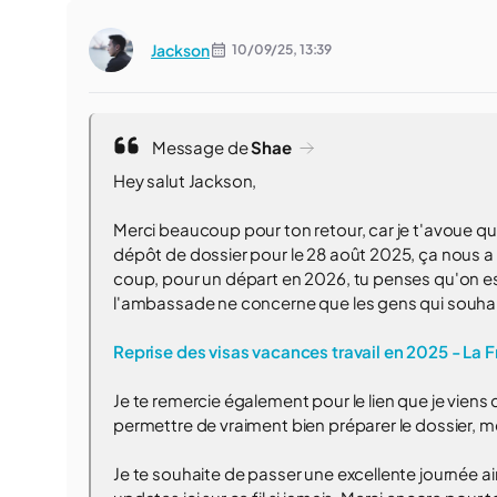
Jackson
10/09/25,
13:39
Message de
Shae
Hey salut Jackson,
Merci beaucoup pour ton retour, car je t'avoue qu'
dépôt de dossier pour le 28 août 2025, ça nous a u
coup, pour un départ en 2026, tu penses qu'on est
l'ambassade ne concerne que les gens qui souhaite
Reprise des visas vacances travail en 2025 - La F
Je te remercie également pour le lien que je viens 
permettre de vraiment bien préparer le dossier, me
Je te souhaite de passer une excellente journée ai