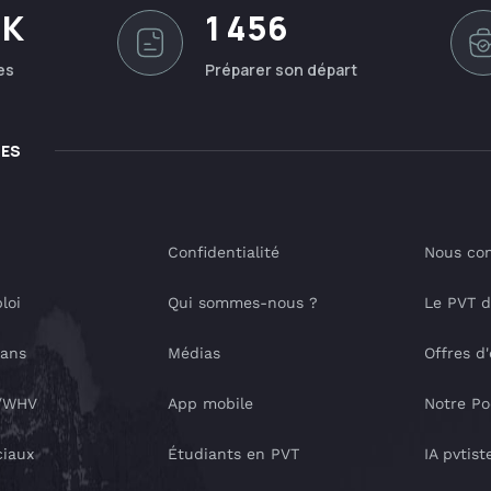
0K
1 456
es
Préparer son départ
LES
Confidentialité
Nous con
loi
Qui sommes-nous ?
Le PVT 
lans
Médias
Offres d
T/WHV
App mobile
Notre Po
ciaux
Étudiants en PVT
IA pvtist