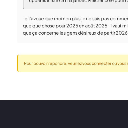
updates ici sur ce fil si jamais. Merci encore pour t
Je t'avoue que moi non plus je ne sais pas commen
quelque chose pour 2025 en août 2025. Il vaut mie
que ça concerne les gens désireux de partir 2026
Pour pouvoir répondre, veuillez vous connecter ou vous i