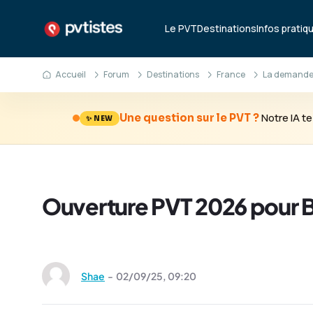
Le PVT
Destinations
Infos pratiq
Accueil
Forum
Destinations
France
La demande
Notre IA 
Une question sur le PVT ?
✨ NEW
Ouverture PVT 2026 pour Bré
Shae
-
02/09/25,
09:20