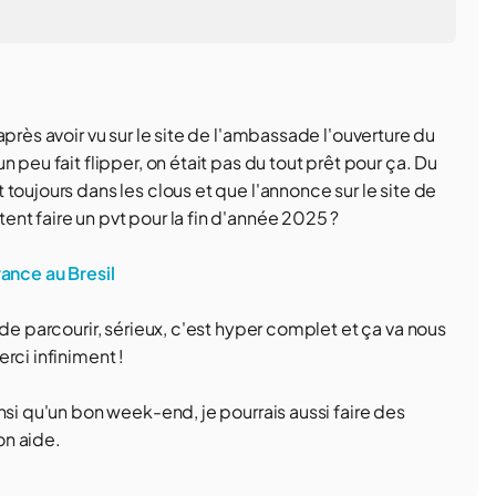
près avoir vu sur le site de l'ambassade l'ouverture du
 peu fait flipper, on était pas du tout prêt pour ça. Du
toujours dans les clous et que l'annonce sur le site de
nt faire un pvt pour la fin d'année 2025 ?
rance au Bresil
de parcourir, sérieux, c'est hyper complet et ça va nous
rci infiniment !
nsi qu'un bon week-end, je pourrais aussi faire des
on aide.