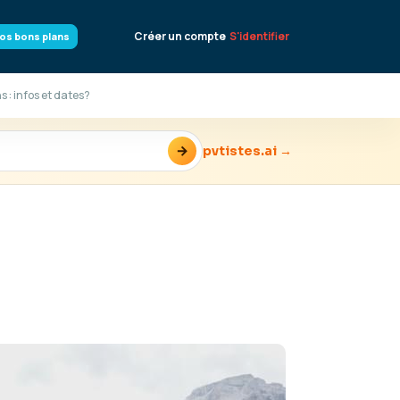
Créer un compte
S'identifier
os bons plans
 : infos et dates?
→
pvtistes.ai →