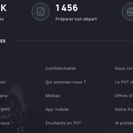
0K
1 456
es
Préparer son départ
LES
Confidentialité
Nous con
loi
Qui sommes-nous ?
Le PVT 
lans
Médias
Offres d
T/WHV
App mobile
Notre Po
ciaux
Étudiants en PVT
IA pvtist