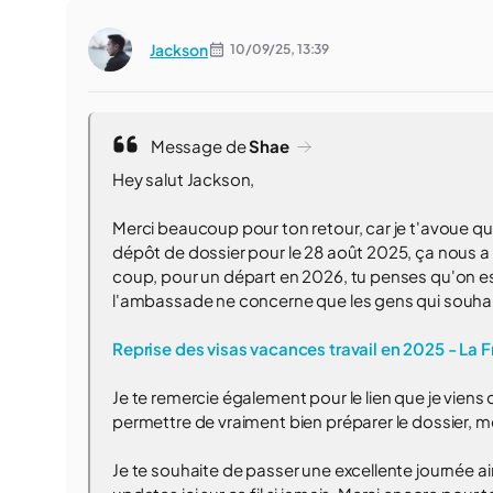
Jackson
10/09/25,
13:39
Message de
Shae
Hey salut Jackson,
Merci beaucoup pour ton retour, car je t'avoue qu'
dépôt de dossier pour le 28 août 2025, ça nous a u
coup, pour un départ en 2026, tu penses qu'on est
l'ambassade ne concerne que les gens qui souhaite
Reprise des visas vacances travail en 2025 - La F
Je te remercie également pour le lien que je viens 
permettre de vraiment bien préparer le dossier, me
Je te souhaite de passer une excellente journée ai