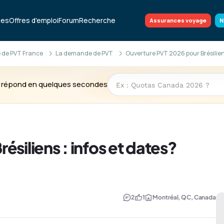
ues
Offres d'emploi
Forum
Recherche
Assurances voyage
N
 de PVT France
La demande de PVT
Ouverture PVT 2026 pour Brésiliens
te répond en quelques secondes
siliens : infos et dates?
2
1
Montréal, QC, Canada