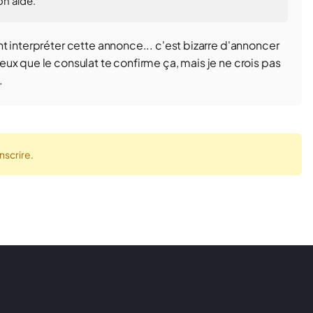
on aide.
t interpréter cette annonce... c'est bizarre d'annoncer
ux que le consulat te confirme ça, mais je ne crois pas
.
nscrire.