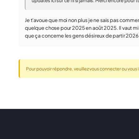
updates ici sur ce fil si jamais. Merci encore pour t
Je t'avoue que moi non plus je ne sais pas commen
quelque chose pour 2025 en août 2025. Il vaut mie
que ça concerne les gens désireux de partir 2026
Pour pouvoir répondre, veuillez vous connecter ou vous i