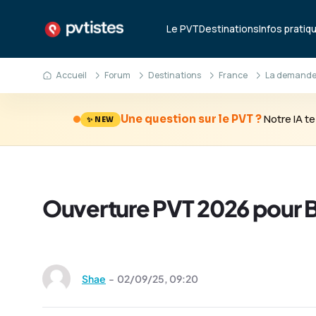
Le PVT
Destinations
Infos pratiq
Accueil
Forum
Destinations
France
La demande
Notre IA 
Une question sur le PVT ?
✨ NEW
Ouverture PVT 2026 pour Bré
Shae
-
02/09/25,
09:20