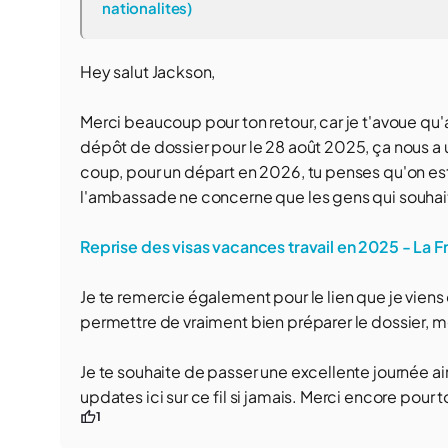
nationalites)
Hey salut Jackson,
Merci beaucoup pour ton retour, car je t'avoue qu'a
dépôt de dossier pour le 28 août 2025, ça nous a un
coup, pour un départ en 2026, tu penses qu'on est 
l'ambassade ne concerne que les gens qui souhaite
Reprise des visas vacances travail en 2025 - La F
Je te remercie également pour le lien que je viens 
permettre de vraiment bien préparer le dossier, me
Je te souhaite de passer une excellente journée ai
updates ici sur ce fil si jamais. Merci encore pour t
1