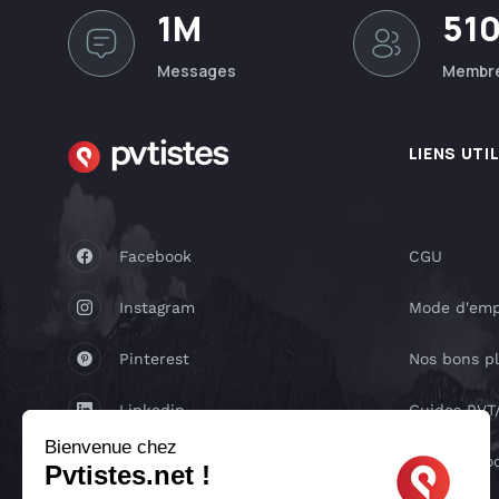
1M
51
Messages
Membr
LIENS UTI
Facebook
CGU
Instagram
Mode d'emp
Pinterest
Nos bons p
Linkedin
Guides PV
Bienvenue chez
Youtube
Réseaux so
Pvtistes.net !