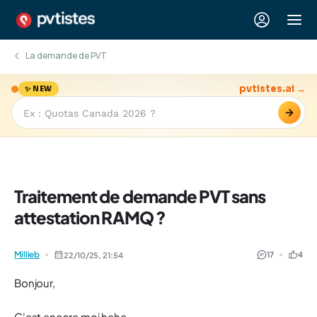
La demande de PVT
pvtistes.ai →
✨ NEW
→
Traitement de demande PVT sans
attestation RAMQ ?
Millieb
17
4
22/10/25,
21:54
Bonjour,
C'est encore moi hehe