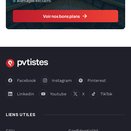
d’avantages exclusifs.
Voir nos bons plans
Facebook
Instagram
Pinterest
Linkedin
Youtube
X
TikTok
LIENS UTILES
CGU
Confidentialité