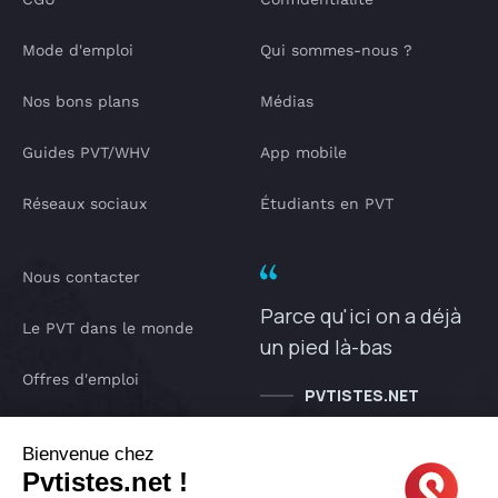
Mode d'emploi
Qui sommes-nous ?
Nos bons plans
Médias
Guides PVT/WHV
App mobile
Réseaux sociaux
Étudiants en PVT
Nous contacter
Parce qu'ici on a déjà
Le PVT dans le monde
un pied là-bas
Offres d'emploi
PVTISTES.NET
Notre Podcast
Bienvenue chez
Pvtistes.net !
IA pvtistes