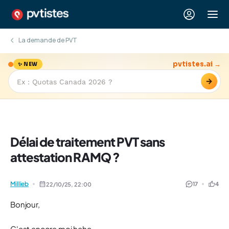
La demande de PVT
pvtistes.ai →
✨ NEW
→
Délai de traitement PVT sans
attestation RAMQ ?
Millieb
17
4
22/10/25,
22:00
Bonjour,
C'est encore moi hehe