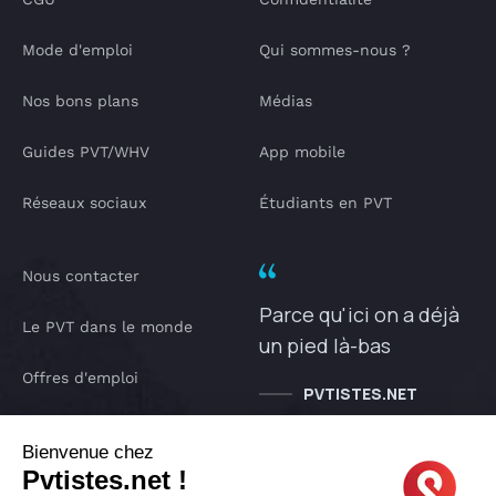
Mode d'emploi
Qui sommes-nous ?
Nos bons plans
Médias
Guides PVT/WHV
App mobile
Réseaux sociaux
Étudiants en PVT
Nous contacter
Parce qu'ici on a déjà
Le PVT dans le monde
un pied là-bas
Offres d'emploi
PVTISTES.NET
Notre Podcast
Bienvenue chez
Pvtistes.net !
IA pvtistes