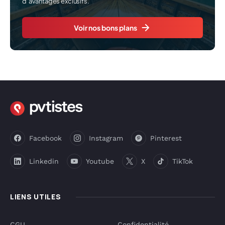
d’avantages exclusifs.
Voir nos bons plans
Facebook
Instagram
Pinterest
Linkedin
Youtube
X
TikTok
LIENS UTILES
CGU
Confidentialité