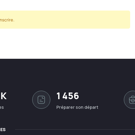
nscrire.
0K
1 456
es
Préparer son départ
LES