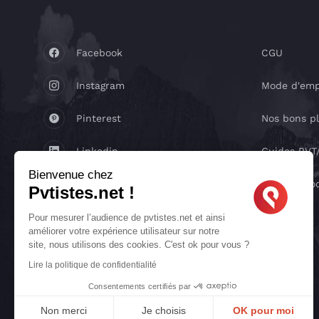
Facebook
CGU
Instagram
Mode d'emp
Pinterest
Nos bons p
Linkedin
Guides PV
Bienvenue chez
Youtube
Réseaux so
Pvtistes.net !
X
Pour mesurer l’audience de pvtistes.net et ainsi
améliorer votre expérience utilisateur sur notre
site, nous utilisons des cookies. C'est ok pour vous ?
TikTok
Lire la politique de confidentialité
Consentements certifiés par
Non merci
Je choisis
OK pour moi