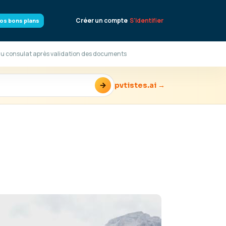
Créer un compte
S'identifier
os bons plans
u consulat après validation des documents
→
pvtistes.ai →