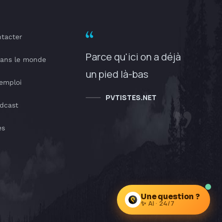
tacter
Parce qu'ici on a déjà
dans le monde
un pied là-bas
'emploi
PVTISTES.NET
dcast
es
Une question ?
✨ AI · 24/7