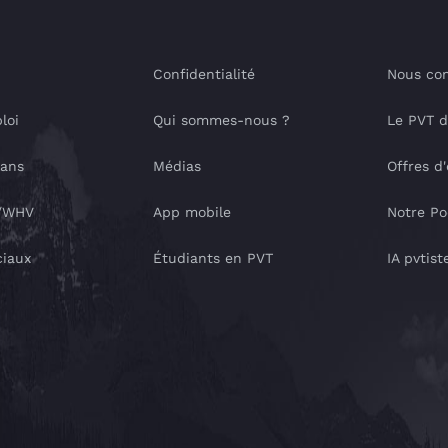
Confidentialité
Nous con
loi
Qui sommes-nous ?
Le PVT 
lans
Médias
Offres d
T/WHV
App mobile
Notre Po
ciaux
Étudiants en PVT
IA pvtist