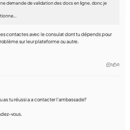
é une demande de validation des docs en ligne, donc je
ionne...
nes contactes avec le consulat dont tu dépends pour
n problème sur leur plateforme ou autre.
1
0
u as tu réussi a a contacter l’ambassade?
endez-vous.