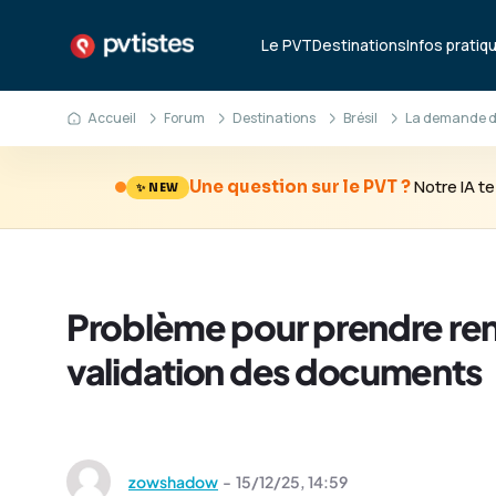
Le PVT
Destinations
Infos pratiq
Accueil
Forum
Destinations
Brésil
La demande de
Notre IA 
Une question sur le PVT ?
✨ NEW
Problème pour prendre re
validation des documents
zowshadow
-
15/12/25,
14:59