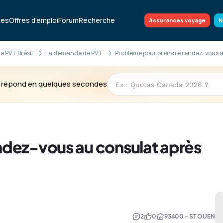
ues
Offres d'emploi
Forum
Recherche
Assurances voyage
N
 PVT Brésil
La demande de PVT
Problème pour prendre rendez-vous a
te répond en quelques secondes
ndez-vous au consulat après
2
0
93400 - ST OUEN