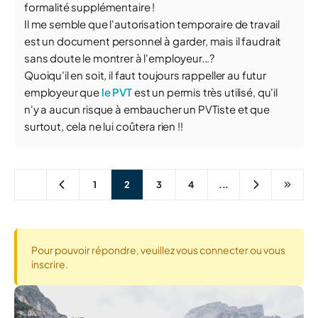
formalité supplémentaire !
Il me semble que l'autorisation temporaire de travail
est un document personnel à garder, mais il faudrait
sans doute le montrer à l'employeur...?
Quoiqu'il en soit, il faut toujours rappeller au futur
employeur que
le PVT
est un permis très utilisé, qu'il
n'y a aucun risque à embaucher un PVTiste et que
surtout, cela ne lui coûtera rien !!
1
2
3
4
...
Pour pouvoir répondre, veuillez vous connecter ou vous
inscrire.