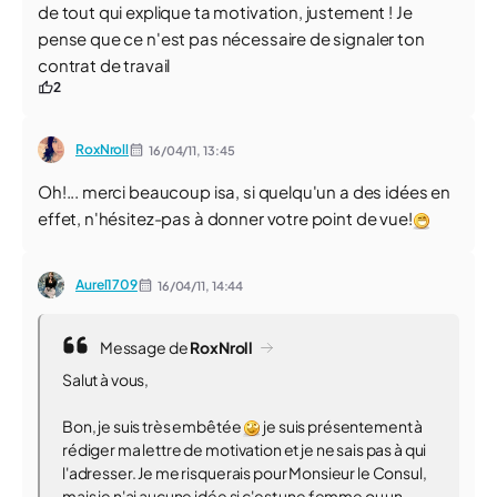
de tout qui explique ta motivation, justement ! Je
pense que ce n'est pas nécessaire de signaler ton
contrat de travail
2
RoxNroll
16/04/11,
13:45
Oh!... merci beaucoup isa, si quelqu'un a des idées en
effet, n'hésitez-pas à donner votre point de vue!
Aurel1709
16/04/11,
14:44
Message de
RoxNroll
Salut à vous,
Bon, je suis très embêtée
je suis présentement à
rédiger ma lettre de motivation et je ne sais pas à qui
l'adresser. Je me risquerais pour Monsieur le Consul,
mais je n'ai aucune idée si c'est une femme ou un