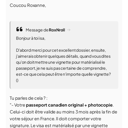
Coucou Roxanne,
Message de
RoxNroll
Bonjour à toi isa,
D'abord merci pour cet excellent dossier, ensuite,
j'aimerais obtenir quelques détails, quand vous dites
qu'on doit mettre une vignette pour matérialisé le
passeport, je ne suis pas certaine de comprendre,
est-ce que cela peut être n'importe quelle vignette?
()
Tu parles de cela ? :
"
- Votre
passeport canadien original + photocopie
.
Celui-ci doit être valide au moins 3 mois après la fin de
votre séjour en France. Il doit comporter votre
signature. Le visa est matérialisé par une vignette