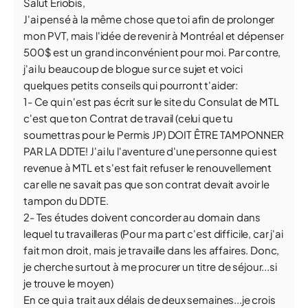
Salut Eriobis,
J'ai pensé à la même chose que toi afin de prolonger
mon PVT, mais l'idée de revenir à Montréal et dépenser
500$ est un grand inconvénient pour moi. Par contre,
j'ai lu beaucoup de blogue sur ce sujet et voici
quelques petits conseils qui pourront t'aider:
1- Ce qui n'est pas écrit sur le site du Consulat de MTL
c'est que ton Contrat de travail (celui que tu
soumettras pour le Permis JP) DOIT ÊTRE TAMPONNER
PAR LA DDTE! J'ai lu l'aventure d'une personne qui est
revenue à MTL et s'est fait refuser le renouvellement
car elle ne savait pas que son contrat devait avoir le
tampon du DDTE.
2- Tes études doivent concorder au domain dans
lequel tu travailleras (Pour ma part c'est difficile, car j'ai
fait mon droit, mais je travaille dans les affaires. Donc,
je cherche surtout à me procurer un titre de séjour...si
je trouve le moyen)
En ce qui a trait aux délais de deux semaines...je crois