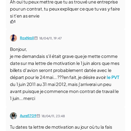
Ah oui tu peux mettre que tu as trouvé une entreprise
pour un contrat, tu peux expliquer ce que tu vas y faire
si t'en as envie
1
RoxNroll
18/04/11,
19:47
Bonjour,
je me demandais s'il était grave que je mette comme
date sur ma lettre de motivation le 1 juin alors que mes
billets d'avion seront probablement datée avec le
départ pour le 24 mai... ???en fait, je désire avoir
le PVT
du 1 juin 2011 au 31 mai 2012, mais j'arriverai un peu
avant puisque je commence mon contrat de travail le
1 juin... merci
Aurel1709
18/04/11,
23:48
Tu dates ta lettre de motivation au jour où tu la fais