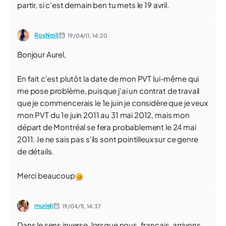
partir, si c'est demain ben tu mets le 19 avril.
RoxNroll
19/04/11,
14:20
Bonjour Aurel,
En fait c'est plutôt la date de mon PVT lui-même qui
me pose problème, puisque j'ai un contrat de travail
que je commencerais le 1e juin je considère que je veux
mon PVT du 1e juin 2011 au 31 mai 2012, mais mon
départ de Montréal se fera probablement le 24 mai
2011. Je ne sais pas s'ils sont pointilleux sur ce genre
de détails.
Merci beaucoup
murielj
19/04/11,
14:37
Dans le sens inverse, lorsque nous, français, arrivons