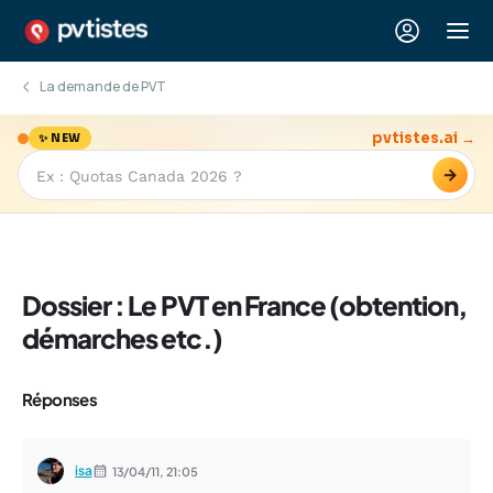
La demande de PVT
pvtistes.ai →
✨ NEW
→
Dossier : Le PVT en France (obtention,
démarches etc.)
Réponses
isa
13/04/11,
21:05