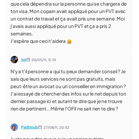
que cela dépendra sur la personne qui se chargera de
ton visa. Mon copain avait appliqué pour un PVT avec
un contrat de travail et ça avait pris une semaine. Moi
j'avais aussi appliqué pour un PVT et ça a pris 2
semaines.
J'espère que ceci t'aidera
isa
05/05/11,
12:10
N'y a t'il personne a qui tu peux demander conseil ? Je
sais que leurs services ne sont pas gratuits, mais
peut-être un avocat ou un conseiller en immigration ?
J'ai essayé de chercher des infos sur le net depuis ton
dernier passage ici et autant te dire que je ne trouve
rien de pertinent... Même l'OFII ne sait rien te dire ?
Padtroub
27/08/11,
20:52
Juste pour dire que je suis un ancien pvtiste,