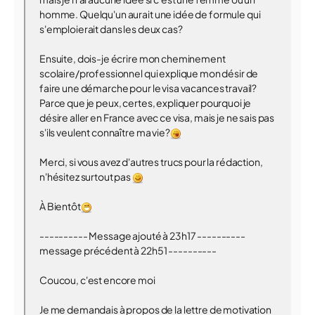
homme. Quelqu'un aurait une idée de formule qui
s'emploierait dans les deux cas?
Ensuite, dois-je écrire mon cheminement
scolaire/professionnel qui explique mon désir de
faire une démarche pour le visa vacances travail?
Parce que je peux, certes, expliquer pourquoi je
désire aller en France avec ce visa, mais je ne sais pas
s'ils veulent connaître ma vie?
Merci, si vous avez d'autres trucs pour la rédaction,
n'hésitez surtout pas
À Bientôt
---------- Message ajouté à 23h17 ----------
message précédent à 22h51 ----------
Coucou, c'est encore moi
Je me demandais à propos de la lettre de motivation