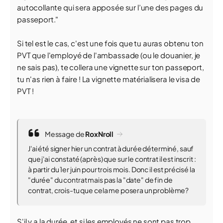
autocollante qui sera apposée sur l’une des pages du
passeport."
Si tel est le cas, c'est une fois que tu auras obtenu ton
PVT que l'employé de l'ambassade (ou le douanier, je
ne sais pas), te collera une vignette sur ton passeport,
tu n'as rien à faire ! La vignette matérialisera le visa de
PVT !
Message de
RoxNroll
J'ai été signer hier un contrat à durée déterminé, sauf
que j'ai constaté (après) que sur le contrat il est inscrit :
à partir du 1er juin pour trois mois. Donc il est précisé la
"durée" du contrat mais pas la "date" de fin de
contrat, crois-tu que cela me posera un problème?
S'il y a la durée, et si les employés ne sont pas trop