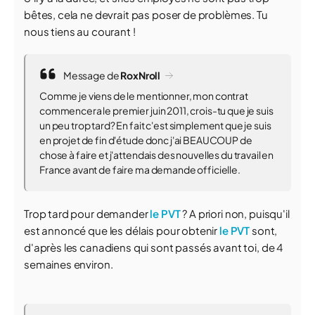
bêtes, cela ne devrait pas poser de problèmes. Tu
nous tiens au courant !
Message de
RoxNroll
Comme je viens de le mentionner, mon contrat
commencera le premier juin 2011, crois-tu que je suis
un peu trop tard? En fait c'est simplement que je suis
en projet de fin d'étude donc j'ai BEAUCOUP de
chose à faire et j'attendais des nouvelles du travail en
France avant de faire ma demande officielle.
Trop tard pour demander
le PVT
? A priori non, puisqu'il
est annoncé que les délais pour obtenir
le PVT
sont,
d'après les canadiens qui sont passés avant toi, de 4
semaines environ.