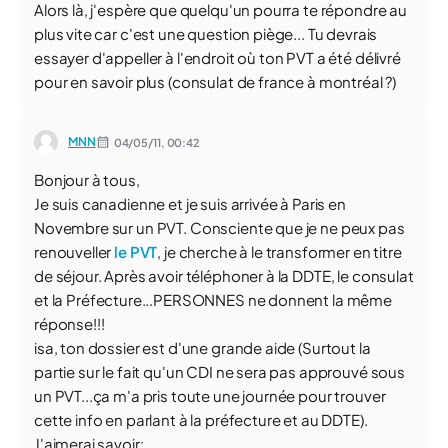
Alors là, j'espère que quelqu'un pourra te répondre au
plus vite car c'est une question piège... Tu devrais
essayer d'appeller à l'endroit où ton PVT a été délivré
pour en savoir plus (consulat de france à montréal ?)
MNN
04/05/11,
00:42
Bonjour à tous,
Je suis canadienne et je suis arrivée à Paris en
Novembre sur un PVT. Consciente que je ne peux pas
renouveller
le PVT
, je cherche à le transformer en titre
de séjour. Après avoir téléphoner à la DDTE, le consulat
et la Préfecture...PERSONNES ne donnent la même
réponse!!!
isa, ton dossier est d'une grande aide (Surtout la
partie sur le fait qu'un CDI ne sera pas approuvé sous
un PVT...ça m'a pris toute une journée pour trouver
cette info en parlant à la préfecture et au DDTE).
J'aimerai savoir: