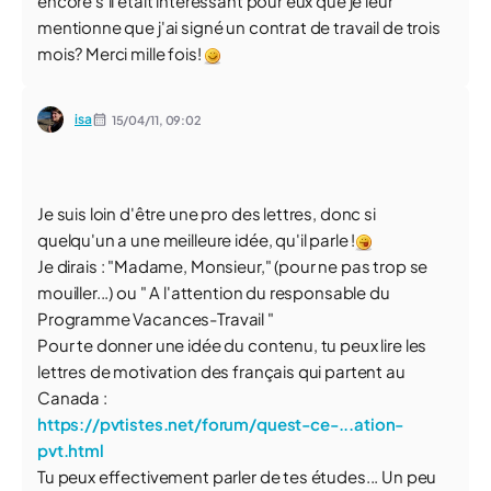
encore s'il était intéressant pour eux que je leur
mentionne que j'ai signé un contrat de travail de trois
mois? Merci mille fois!
isa
15/04/11,
09:02
Je suis loin d'être une pro des lettres, donc si
quelqu'un a une meilleure idée, qu'il parle !
Je dirais : "Madame, Monsieur," (pour ne pas trop se
mouiller...) ou " A l'attention du responsable du
Programme Vacances-Travail "
Pour te donner une idée du contenu, tu peux lire les
lettres de motivation des français qui partent au
Canada :
https://pvtistes.net/forum/quest-ce-...ation-
pvt.html
Tu peux effectivement parler de tes études... Un peu