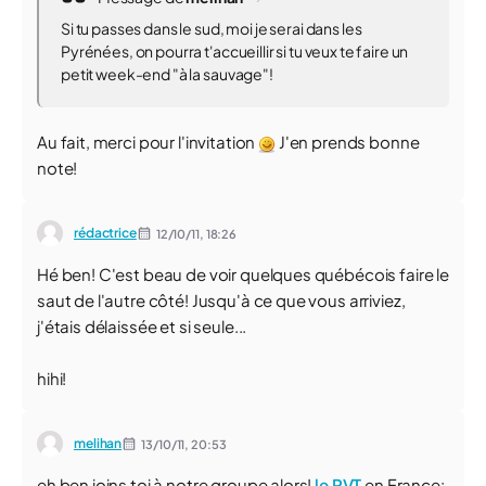
Si tu passes dans le sud, moi je serai dans les
Pyrénées, on pourra t'accueillir si tu veux te faire un
petit week-end "à la sauvage"!
Au fait, merci pour l'invitation
J'en prends bonne
note!
rédactrice
12/10/11,
18:26
Hé ben! C'est beau de voir quelques québécois faire le
saut de l'autre côté! Jusqu'à ce que vous arriviez,
j'étais délaissée et si seule...
hihi!
melihan
13/10/11,
20:53
eh ben joins toi à notre groupe alors!
le PVT
en France: