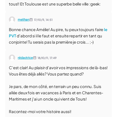
tous!! Et Toulouse est une superbe belle ville :geek:
melihan
17/10/11,
14:51
Bonne chance Amélie! Au pire, tu peux toujours faire
le
PVT
d'abord si il le faut et ensuite repartir en tant qu
conjointe! Tu serais pas la première je crois... ;-)
rédactrice
18/10/11,
17:49
C'est clair! Au plaisir d'avoir vos impressions de là-bas!
Vous êtes déjà allés? Vous partez quand?
Je pars, de mon côté, en terrain un peu connu. Suis
allée deux fois en vacances à Paris et en Charentes-
Maritimes et j'ai un oncle qui vient de Tours!
Racontez-moi votre histoire aussi!