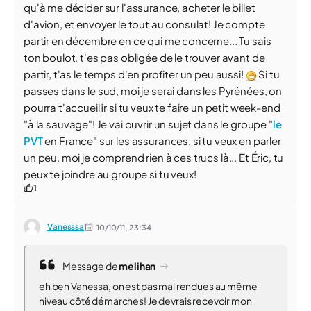
qu'à me décider sur l'assurance, acheter le billet
d'avion, et envoyer le tout au consulat! Je compte
partir en décembre en ce qui me concerne... Tu sais
ton boulot, t'es pas obligée de le trouver avant de
partir, t'as le temps d'en profiter un peu aussi!
Si tu
passes dans le sud, moi je serai dans les Pyrénées, on
pourra t'accueillir si tu veux te faire un petit week-end
"à la sauvage"! Je vai ouvrir un sujet dans le groupe "
le
PVT
en France" sur les assurances, si tu veux en parler
un peu, moi je comprend rien à ces trucs là... Et Éric, tu
peux te joindre au groupe si tu veux!
1
Vanesssa
10/10/11,
23:34
Message de
melihan
eh ben Vanessa, on est pas mal rendues au même
niveau côté démarches! Je devrais recevoir mon