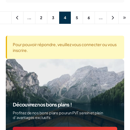
...
2
3
4
5
6
...
Pour pouvoir répondre, veuillez vous connecter ou vous
inscrire.
Découvrez nos bons plans !
Profitez de nos bons plans pour un PVT serein et plein
d’avantages exclusifs.