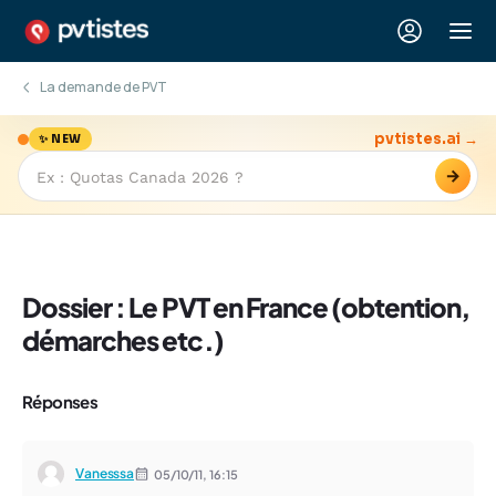
La demande de PVT
pvtistes.ai →
✨ NEW
→
Dossier : Le PVT en France (obtention,
démarches etc.)
Réponses
Vanesssa
05/10/11,
16:15