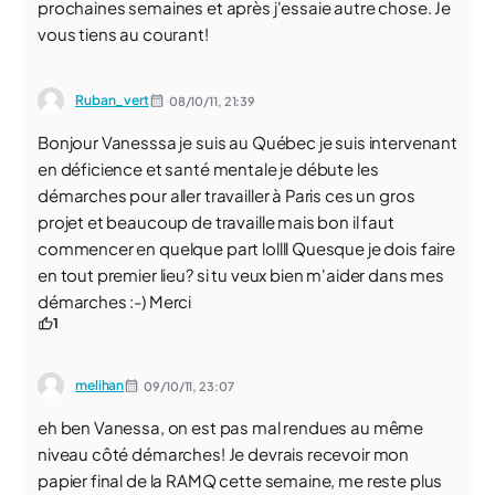
prochaines semaines et après j'essaie autre chose. Je
vous tiens au courant!
Ruban_vert
08/10/11,
21:39
Bonjour Vanesssa je suis au Québec je suis intervenant
en déficience et santé mentale je débute les
démarches pour aller travailler à Paris ces un gros
projet et beaucoup de travaille mais bon il faut
commencer en quelque part lollll Quesque je dois faire
en tout premier lieu? si tu veux bien m'aider dans mes
démarches :-) Merci
1
melihan
09/10/11,
23:07
eh ben Vanessa, on est pas mal rendues au même
niveau côté démarches! Je devrais recevoir mon
papier final de la RAMQ cette semaine, me reste plus