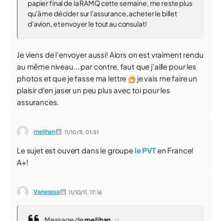
papier final de la RAMQ cette semaine, me reste plus
qu'à me décider sur l'assurance, acheter le billet
d'avion, et envoyer le tout au consulat!
Je viens de l'envoyer aussi! Alors on est vraiment rendu
au même niveau... par contre, faut que j'aille pour les
photos et que je fasse ma lettre
je vais me faire un
plaisir d'en jaser un peu plus avec toi pour les
assurances.
melihan
11/10/11,
01:51
Le sujet est ouvert dans le groupe
le PVT
en France!
A+!
Vanesssa
11/10/11,
17:16
Message de
melihan