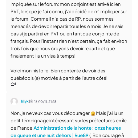
impliquée sur le forum: mon conjoint est arrivé ici en
PVT, lorsque je l'ai connu, j'ai décidé de m'impliquer sur
le forum. Comme il n'a pas de RP, nous sommes
menacés de devoir repartir tous les 6 mois. Je ne sais
pas si je partirai en PVT ou en tant que conjointe de
français. Pour l'instant rien n'est certain, ça fait environ
trois fois que nous croyons devoir repartir et que
finalement il a un visa à temps!
Voici mon histoire! Bien contente de voir des
québécois (e) motivés à partir de l'autre côté!
1
lillyk
16/10/11,
21:18
Non, je ne veux pas vous décourager
Mais j'ai lu un
petit témoignage intéressant sur les préfectures en île
de France.
Administration de la honte : onze heures
de queue et une nuit dehors | Rue89
(: Bon courage à