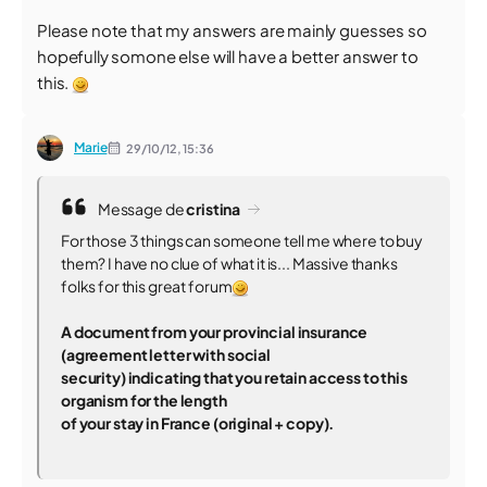
Please note that my answers are mainly guesses so
hopefully somone else will have a better answer to
this.
Marie
29/10/12,
15:36
Message de
cristina
For those 3 things can someone tell me where to buy
them? I have no clue of what it is... Massive thanks
folks for this great forum
A document from your provincial insurance
(agreement letter with social
security) indicating that you retain access to this
organism for the length
of your stay in France (original + copy).