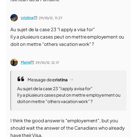
cristina
29/10/12,
11:27
Au sujet de la case 23 "I apply a visa for"
Il y a plusieurs cases peut on mettre employement ou
doit on mettre "others vacation work" ?
Marie
29/10/12,
12:17
Message de
cristina
Au sujet de la case 23 "I apply a visa for"
Il y a plusieurs cases peut on mettre employement ou
doit on mettre "others vacation work" ?
I think the good answer is "employement", but you
should wait the answer of the Canadians who already
have their Visa.