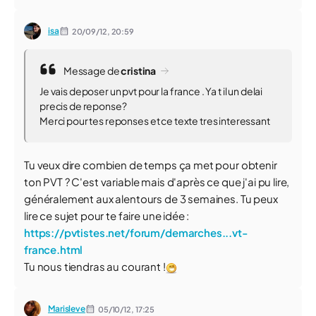
isa
20/09/12,
20:59
Message de
cristina
Je vais deposer un pvt pour la france . Ya t il un delai
precis de reponse?
Merci pour tes reponses et ce texte tres interessant
Tu veux dire combien de temps ça met pour obtenir
ton PVT ? C'est variable mais d'après ce que j'ai pu lire,
généralement aux alentours de 3 semaines. Tu peux
lire ce sujet pour te faire une idée :
https://pvtistes.net/forum/demarches...vt-
france.html
Tu nous tiendras au courant !
Marisleve
05/10/12,
17:25