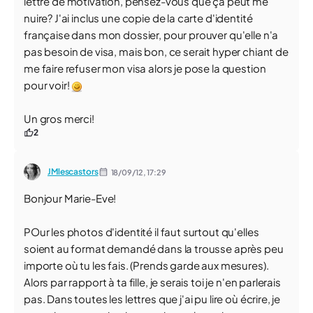
lettre de motivation, pensez-vous que ça peut me
nuire? J'ai inclus une copie de la carte d'identité
française dans mon dossier, pour prouver qu'elle n'a
pas besoin de visa, mais bon, ce serait hyper chiant de
me faire refuser mon visa alors je pose la question
pour voir!
Un gros merci!
2
JMlescastors
18/09/12,
17:29
Bonjour Marie-Eve!
POur les photos d'identité il faut surtout qu'elles
soient au format demandé dans la trousse après peu
importe où tu les fais. (Prends garde aux mesures).
Alors par rapport à ta fille, je serais toi je n'en parlerais
pas. Dans toutes les lettres que j'ai pu lire où écrire, je