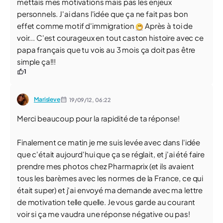
mettais mes motivations mais pas les enjeux
personnels. J'ai dans l'idée que ça ne fait pas bon
effet comme motif d'immigration
Après à toi de
voir... C'est courageux en tout caston histoire avec ce
papa français que tu vois au 3 mois ça doit pas être
simple ça!!!
1
Marisleve
19/09/12,
06:22
Merci beaucoup pour la rapidité de ta réponse!
Finalement ce matin je me suis levée avec dans l'idée
que c'était aujourd'hui que ça se réglait, et j'ai été faire
prendre mes photos chez Pharmaprix (et ils avaient
tous les barèmes avec les normes de la France, ce qui
était super) et j'ai envoyé ma demande avec ma lettre
de motivation telle quelle. Je vous garde au courant
voir si ça me vaudra une réponse négative ou pas!