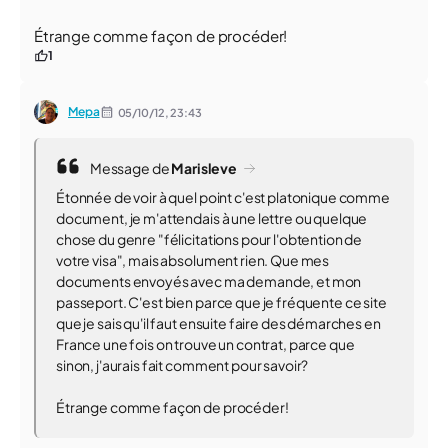
Étrange comme façon de procéder!
1
Mepa
05/10/12,
23:43
Message de
Marisleve
Étonnée de voir à quel point c'est platonique comme
document, je m'attendais à une lettre ou quelque
chose du genre "félicitations pour l'obtention de
votre visa", mais absolument rien. Que mes
documents envoyés avec ma demande, et mon
passeport. C'est bien parce que je fréquente ce site
que je sais qu'il faut ensuite faire des démarches en
France une fois on trouve un contrat, parce que
sinon, j'aurais fait comment pour savoir?
Étrange comme façon de procéder!