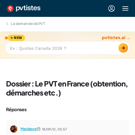
La demande de PVT
pvtistes.ai →
✨ NEW
→
Dossier : Le PVT en France (obtention,
démarches etc.)
Réponses
Marisleve
18/09/12,
05:57