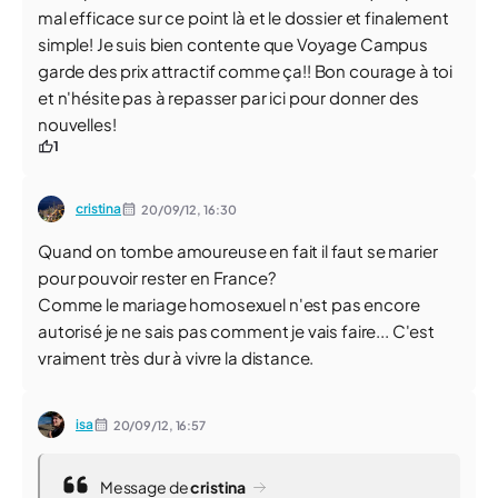
mal efficace sur ce point là et le dossier et finalement
simple! Je suis bien contente que Voyage Campus
garde des prix attractif comme ça!! Bon courage à toi
et n'hésite pas à repasser par ici pour donner des
nouvelles!
1
cristina
20/09/12,
16:30
Quand on tombe amoureuse en fait il faut se marier
pour pouvoir rester en France?
Comme le mariage homosexuel n'est pas encore
autorisé je ne sais pas comment je vais faire... C'est
vraiment très dur à vivre la distance.
isa
20/09/12,
16:57
Message de
cristina