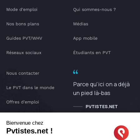
Mode d'emploi
Qui sommes-nous ?
Nos bons plans
Médias
Guides PVT/WHV
App mobile
Réseaux sociaux
Étudiants en PVT
Nous contacter
Parce qu'ici on a déjà
Le PVT dans le monde
un pied là-bas
Offres d'emploi
PVTISTES.NET
Notre Podcast
Bienvenue chez
Pvtistes.net !
IA pvtistes