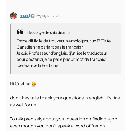
murielj
29/10/12,
12:21
Message de
cristina
Est ce difficile de trouver un emploi pour un PVTiste
Canadien ne parlant pas le français?
Je suis Professeur d'anglais. (j'utilise le traducteur
pour poster ici je ne parle pas un mot de français)
rue Jean de la Fontaine
Hi Cristina
don't hesitate to ask your questions in english, it's fine
as well for us.
To talk precisely about your question on finding a job
even though you don't speak a word of french :