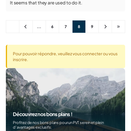
It seems that they are used to do it.
...
6
7
8
9
Pour pouvoir répondre, veuillez vous connecter ou vous
inscrire.
Découvrez nos bons plans !
Profitez de nos bons plans pour un PVT serein et plein
d’avantages exclusifs.