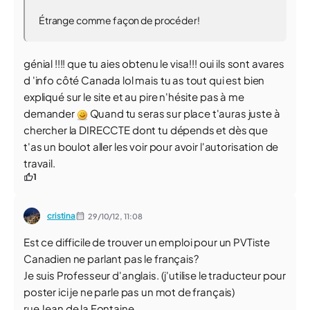
Étrange comme façon de procéder!
génial !!!! que tu aies obtenu le visa!!! oui ils sont avares
d 'info côté Canada lol mais tu as tout qui est bien
expliqué sur le site et au pire n'hésite pas à me
demander
Quand tu seras sur place t'auras juste à
chercher la DIRECCTE dont tu dépends et dès que
t'as un boulot aller les voir pour avoir l'autorisation de
travail.
1
cristina
29/10/12,
11:08
Est ce difficile de trouver un emploi pour un PVTiste
Canadien ne parlant pas le français?
Je suis Professeur d'anglais. (j'utilise le traducteur pour
poster ici je ne parle pas un mot de français)
rue Jean de la Fontaine