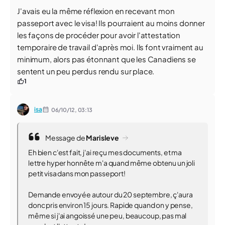
J'avais eu la même réflexion en recevant mon
passeport avec le visa! Ils pourraient au moins donner
les façons de procéder pour avoir l'attestation
temporaire de travail d'après moi. Ils font vraiment au
minimum, alors pas étonnant que les Canadiens se
sentent un peu perdus rendu sur place.
1
isa
06/10/12,
03:13
Message de
Marisleve
Eh bien c'est fait, j'ai reçu mes documents, et ma
lettre hyper honnête m'a quand même obtenu un joli
petit visa dans mon passeport!
Demande envoyée autour du 20 septembre, ç'aura
donc pris environ 15 jours. Rapide quand on y pense,
même si j'ai angoissé une peu, beaucoup, pas mal