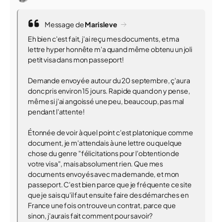
Message de
Marisleve
Eh bien c'est fait, j'ai reçu mes documents, et ma
lettre hyper honnête m'a quand même obtenu un joli
petit visa dans mon passeport!
Demande envoyée autour du 20 septembre, ç'aura
donc pris environ 15 jours. Rapide quand on y pense,
même si j'ai angoissé une peu, beaucoup, pas mal
pendant l'attente!
Étonnée de voir à quel point c'est platonique comme
document, je m'attendais à une lettre ou quelque
chose du genre "félicitations pour l'obtention de
votre visa", mais absolument rien. Que mes
documents envoyés avec ma demande, et mon
passeport. C'est bien parce que je fréquente ce site
que je sais qu'il faut ensuite faire des démarches en
France une fois on trouve un contrat, parce que
sinon, j'aurais fait comment pour savoir?