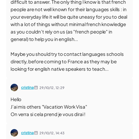
difficult to answer. The only thing I know is that french
people are not well known for their languages skills : in
your everyday life it will be quite uneasy for you to deal
with a lot of things without minimal french knowledge
as you couldn't rely on us (as "french people" in
general) to help you in english...
Maybe you should try to contact languages schools
directly, before coming to France as they may be
looking for english native speakers to teach...
cristina
29/10/12,
12:29
Hello
J'ai mis others "Vacation Work Visa"
On verra si cela prend je vous dirai !
cristina
29/10/12,
14:43