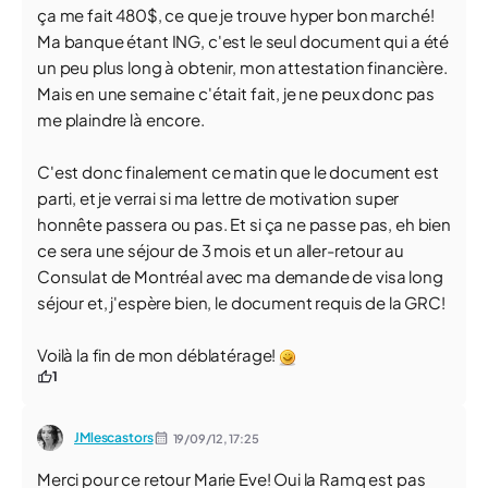
ça me fait 480$, ce que je trouve hyper bon marché!
Ma banque étant ING, c'est le seul document qui a été
un peu plus long à obtenir, mon attestation financière.
Mais en une semaine c'était fait, je ne peux donc pas
me plaindre là encore.
C'est donc finalement ce matin que le document est
parti, et je verrai si ma lettre de motivation super
honnête passera ou pas. Et si ça ne passe pas, eh bien
ce sera une séjour de 3 mois et un aller-retour au
Consulat de Montréal avec ma demande de visa long
séjour et, j'espère bien, le document requis de la GRC!
Voilà la fin de mon déblatérage!
1
JMlescastors
19/09/12,
17:25
Merci pour ce retour Marie Eve! Oui la Ramq est pas