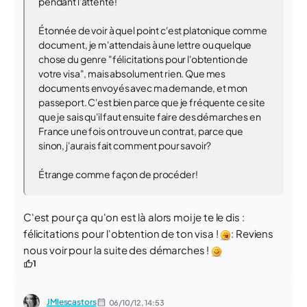
pendant l'attente!
Étonnée de voir à quel point c'est platonique comme
document, je m'attendais à une lettre ou quelque
chose du genre "félicitations pour l'obtention de
votre visa", mais absolument rien. Que mes
documents envoyés avec ma demande, et mon
passeport. C'est bien parce que je fréquente ce site
que je sais qu'il faut ensuite faire des démarches en
France une fois on trouve un contrat, parce que
sinon, j'aurais fait comment pour savoir?
Étrange comme façon de procéder!
C'est pour ça qu'on est là alors moi je te le dis :
félicitations pour l'obtention de ton visa !
: Reviens
nous voir pour la suite des démarches !
1
JMlescastors
06/10/12,
14:53