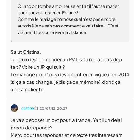
Quand on tombe amoureuse en fait il faut se marier
pour pouvoir rester en France?
Comme le mariage homosexuel n'est pas encore
autorisé je ne sais pas comment je vais faire... C'est
vraiment très dur à vivre la distance.
Salut Cristina,
Tu peux déjà demander un PVT, si tu ne l'as pas déjà
fait ? Voire un JP qui suit ?
Le mariage pour tous devrait entrer en vigueur en 2014
(si ça a pas changé, je dis ça de mémoire), donc ça
aide à patienter
cristina
20/09/12,
20:27
Je vais deposer un pvt pour la france . Ya t il un delai
precis de reponse?
Merci pour tes reponses et ce texte tres interessant