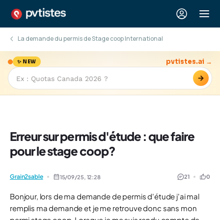
La demande du permis de Stage coop International
pvtistes.ai →
✨ NEW
→
Erreur sur permis d'étude : que faire
pour le stage coop?
Grain2sable
21
0
15/09/25,
12:28
Bonjour, lors de ma demande de permis d'étude j'ai mal
remplis ma demande et je me retrouve donc sans mon
permi stage coop. Lorsque je me suis rendu compte de