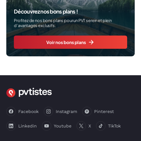
Découvrez nos bons plans !
Profitez de nos bons plans pour un PVT serein et plein
d’avantages exclusifs.
Voir nos bons plans
Facebook
Instagram
Pinterest
Linkedin
Youtube
X
TikTok