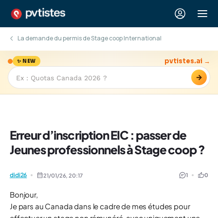
La demande du permis de Stage coop International
pvtistes.ai →
✨ NEW
→
Erreur d’inscription EIC : passer de
Jeunes professionnels à Stage coop ?
didi26
1
0
21/01/26,
20:17
Bonjour,
Je pars au Canada dans le cadre de mes études pour
effectuer un stage non rémunéré, avec uniquement une