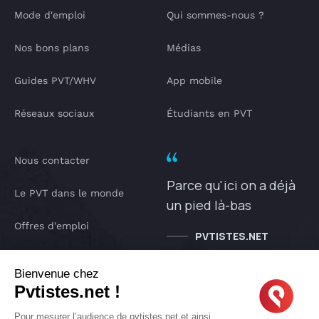
Mode d'emploi
Qui sommes-nous ?
Nos bons plans
Médias
Guides PVT/WHV
App mobile
Réseaux sociaux
Étudiants en PVT
Nous contacter
Parce qu'ici on a déjà
Le PVT dans le monde
un pied là-bas
Offres d'emploi
PVTISTES.NET
Notre Podcast
Bienvenue chez
Pvtistes.net !
IA pvtistes
Pour mesurer l’audience de pvtistes.net et ainsi