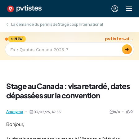
La demande du permis de Stage coop International
pvtistes.ai →
✨ NEW
→
Stage au Canada : visa retardé, dates
dépassées sur la convention
Anonyme
n/a
0
03/02/26,
16:53
Bonjour,
Je devais commencer un stage à Windsor le 2 février