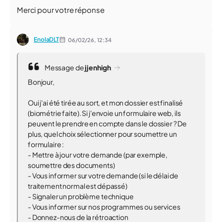
Merci pour votre réponse
EnolaDLT
06/02/26,
12:34
Message de
jjenhigh
Bonjour,
Oui j'ai été tirée au sort, et mon dossier est finalisé
(biométrie faite). Si j'envoie un formulaire web, ils
peuvent le prendre en compte dans le dossier ? De
plus, quel choix sélectionner pour soumettre un
formulaire :
- Mettre à jour votre demande (par exemple,
soumettre des documents)
- Vous informer sur votre demande (si le délai de
traitement normal est dépassé)
- Signaler un problème technique
- Vous informer sur nos programmes ou services
- Donnez-nous de la rétroaction