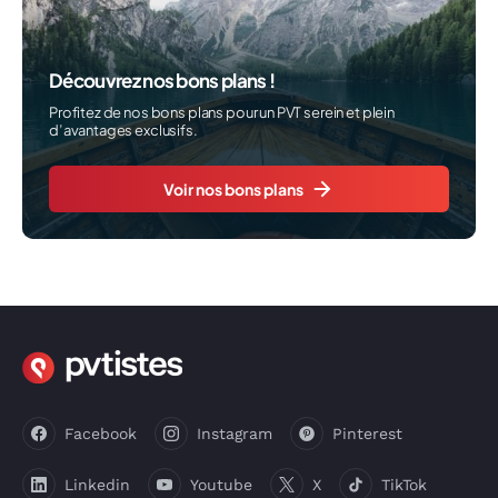
Découvrez nos bons plans !
Profitez de nos bons plans pour un PVT serein et plein
d’avantages exclusifs.
Voir nos bons plans
Facebook
Instagram
Pinterest
Linkedin
Youtube
X
TikTok