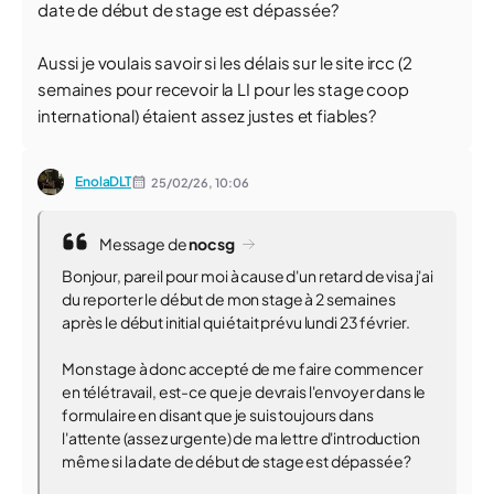
date de début de stage est dépassée?
Aussi je voulais savoir si les délais sur le site ircc (2
semaines pour recevoir la LI pour les stage coop
international) étaient assez justes et fiables?
EnolaDLT
25/02/26,
10:06
Message de
nocsg
Bonjour, pareil pour moi à cause d'un retard de visa j'ai
du reporter le début de mon stage à 2 semaines
après le début initial qui était prévu lundi 23 février.
Mon stage à donc accepté de me faire commencer
en télétravail, est-ce que je devrais l'envoyer dans le
formulaire en disant que je suis toujours dans
l'attente (assez urgente) de ma lettre d'introduction
même si la date de début de stage est dépassée?