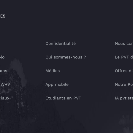
LES
Confidentialité
Nous con
loi
Qui sommes-nous ?
Le PVT 
lans
Médias
Offres d
T/WHV
App mobile
Notre Po
ciaux
Étudiants en PVT
IA pvtist