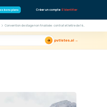
Créer un compte
S'identifier
os bons plans
Convention de stage non finalisée : contrat et lettre de l’école suffisants ?
→
pvtistes.ai →