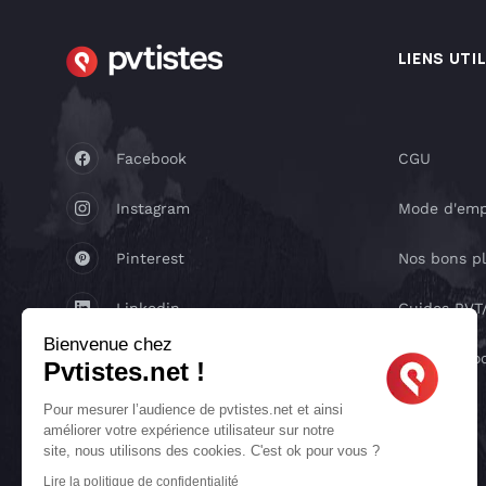
LIENS UTI
Facebook
CGU
Instagram
Mode d'emp
Pinterest
Nos bons p
Linkedin
Guides PV
Bienvenue chez
Youtube
Réseaux so
Pvtistes.net !
X
Pour mesurer l’audience de pvtistes.net et ainsi
améliorer votre expérience utilisateur sur notre
site, nous utilisons des cookies. C'est ok pour vous ?
TikTok
Lire la politique de confidentialité