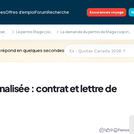
ues
Offres d'emploi
Forum
Recherche
Assurances voyage
N
La demande de permis EIC
Le permis Stage coop (EIC)
La demande du permis de Stage coop International
te répond en quelques secondes
alisée : contrat et lettre de
1
0
France