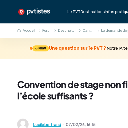
Le PVT
Destinations
Infos pratiq
Accueil
Forum
Destinations
Canada
Notre IA 
Une question sur le PVT ?
✨ NEW
Convention de stage non fin
l’école suffisants ?
Lucilebertrand
-
07/02/26,
16:15