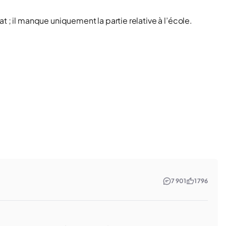
t ; il manque uniquement la partie relative à l’école.
7 901
1 796