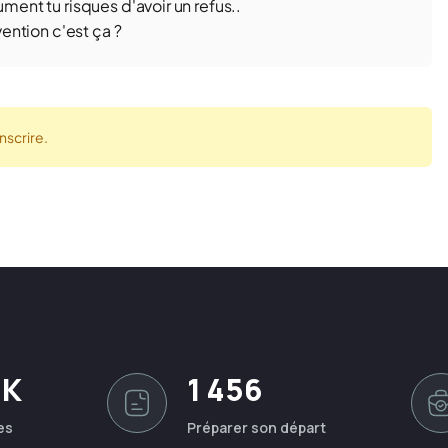
ument tu risques d'avoir un refus..
vention c'est ça ?
nscrire.
0K
1 456
es
Préparer son départ