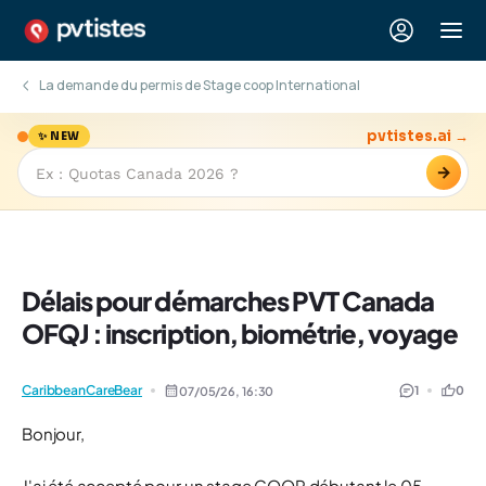
La demande du permis de Stage coop International
pvtistes.ai →
✨ NEW
→
Délais pour démarches PVT Canada
OFQJ : inscription, biométrie, voyage
CaribbeanCareBear
1
0
07/05/26,
16:30
Bonjour,
J'ai été accepté pour un stage COOP débutant le 05