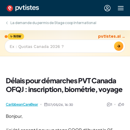
La demande du permis de Stage coop International
pvtistes.ai →
✨ NEW
→
Délais pour démarches PVT Canada
OFQJ : inscription, biométrie, voyage
CaribbeanCareBear
1
0
07/05/26,
16:30
Bonjour,
J'ai été accepté pour un stage COOP débutant le 05