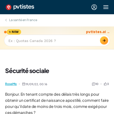
La santé en France
pvtistes.ai →
✨ NEW
→
Sécurité sociale
RoseMo
10
3
19/09/22,
00:16
Bonjour. En tenant compte des délais très longs pour
obtenir un certificat de naissance apostillé, comment faire
pour qu'il date de moins de trois mois, comme exigé pour
ces démarches ?