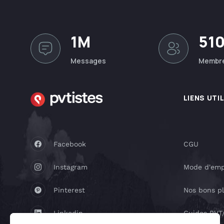
1M
51
Messages
Membr
LIENS UTI
Facebook
CGU
Instagram
Mode d'emp
Pinterest
Nos bons p
Linkedin
Guides PV