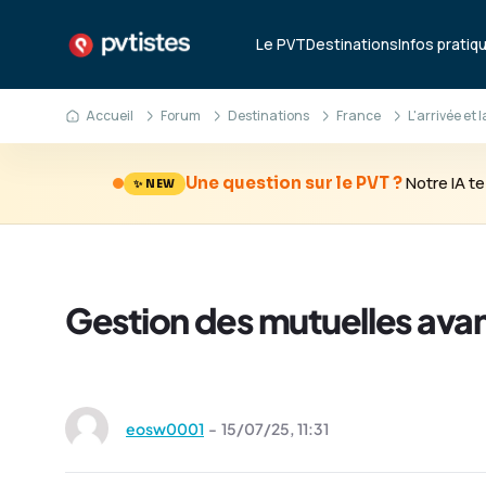
Le PVT
Destinations
Infos pratiq
Accueil
Forum
Destinations
France
L'arrivée et 
Notre IA 
Une question sur le PVT ?
✨ NEW
Gestion des mutuelles avant
eosw0001
-
15/07/25,
11:31