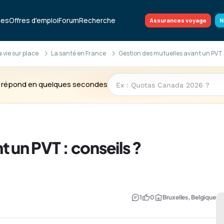
ues
Offres d'emploi
Forum
Recherche
Assurances voyage
N
la vie sur place
La santé en France
Gestion des mutuelles avant un PVT :
te répond en quelques secondes
 un PVT : conseils ?
1
0
Bruxelles, Belgique