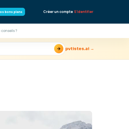
Créer un compte
S'identifier
os bons plans
 conseils ?
→
pvtistes.ai →