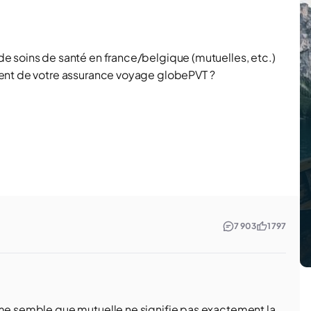
e soins de santé en france/belgique (mutuelles, etc.)
ent de votre assurance voyage globePVT ?
7 903
1 797
 me semble que mutuelle ne signifie pas exactement la