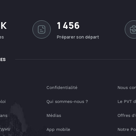
0K
1 456
es
Préparer son départ
LES
Confidentialité
Nous con
loi
Qui sommes-nous ?
Le PVT 
lans
Médias
Offres d
T/WHV
App mobile
Notre Po