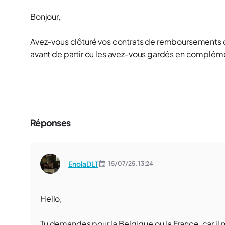
Bonjour,
Avez-vous clôturé vos contrats de remboursements d
avant de partir ou les avez-vous gardés en complém
Réponses
EnolaDLT
15/07/25,
13:24
Hello,
Tu demandes pour la Belgique ou la France, car il