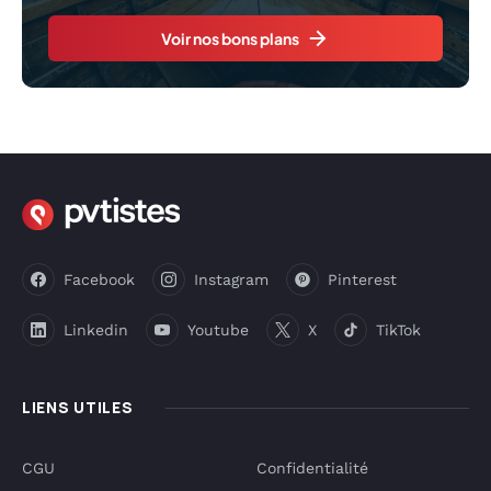
Voir nos bons plans
Facebook
Instagram
Pinterest
Linkedin
Youtube
X
TikTok
LIENS UTILES
CGU
Confidentialité