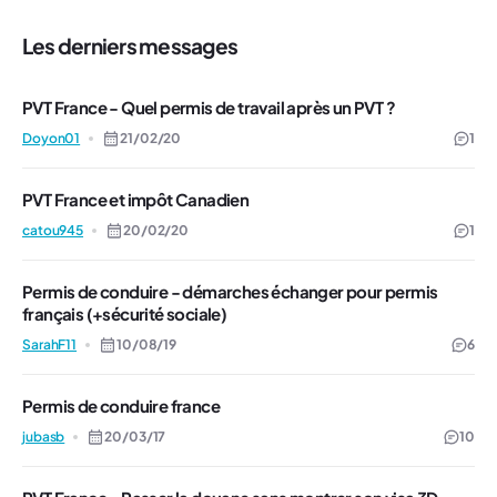
Les derniers messages
PVT France - Quel permis de travail après un PVT ?
Doyon01
21/02/20
1
PVT France et impôt Canadien
catou945
20/02/20
1
Permis de conduire - démarches échanger pour permis
français (+sécurité sociale)
SarahF11
10/08/19
6
Permis de conduire france
jubasb
20/03/17
10