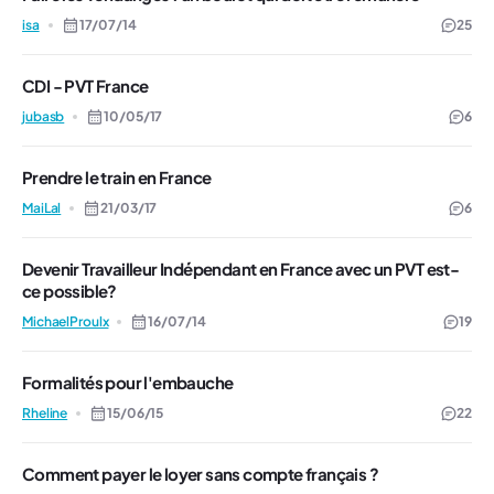
isa
17/07/14
25
CDI - PVT France
jubasb
10/05/17
6
Prendre le train en France
MaiLal
21/03/17
6
Devenir Travailleur Indépendant en France avec un PVT est-
ce possible?
MichaelProulx
16/07/14
19
Formalités pour l'embauche
Rheline
15/06/15
22
Comment payer le loyer sans compte français ?