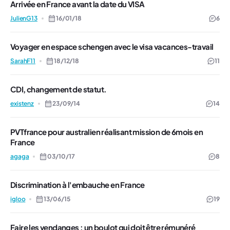
Arrivée en France avant la date du VISA
JulienG13
16/01/18
6
Voyager en espace schengen avec le visa vacances-travail
SarahF11
18/12/18
11
CDI, changement de statut.
existenz
23/09/14
14
PVTfrance pour australien réalisant mission de 6mois en
France
agaga
03/10/17
8
Discrimination à l'embauche en France
igloo
13/06/15
19
Faire les vendanges : un boulot qui doit être rémunéré