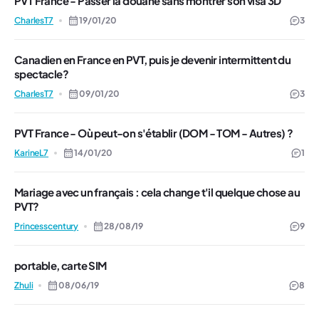
PVT France - Passer la douane sans montrer son visa 3D
CharlesT7
19/01/20
3
Canadien en France en PVT, puis je devenir intermittent du
spectacle?
CharlesT7
09/01/20
3
PVT France - Où peut-on s'établir (DOM - TOM - Autres) ?
KarineL7
14/01/20
1
Mariage avec un français : cela change t'il quelque chose au
PVT?
Princesscentury
28/08/19
9
portable, carte SIM
Zhuli
08/06/19
8