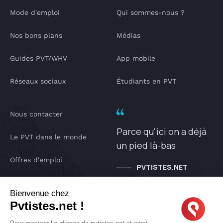
Mode d'emploi
Qui sommes-nous ?
Nos bons plans
Médias
Guides PVT/WHV
App mobile
Réseaux sociaux
Étudiants en PVT
Nous contacter
Parce qu'ici on a déjà
Le PVT dans le monde
un pied là-bas
Offres d'emploi
PVTISTES.NET
Notre Podcast
Bienvenue chez
Pvtistes.net !
IA pvtistes