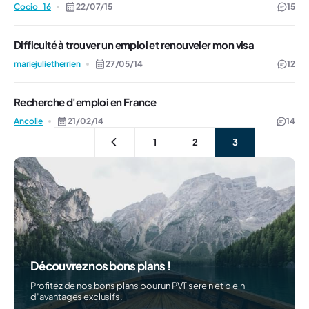
Cocio_16
22/07/15
15
Difficulté à trouver un emploi et renouveler mon visa
mariejulietherrien
27/05/14
12
Recherche d'emploi en France
Ancolie
21/02/14
14
1
2
3
Découvrez nos bons plans !
Profitez de nos bons plans pour un PVT serein et plein
d’avantages exclusifs.