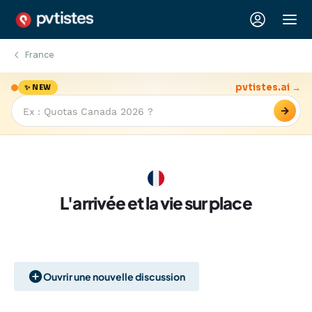
France
pvtistes.ai →
✨ NEW
→
L'arrivée et la vie sur place
Ouvrir une nouvelle discussion