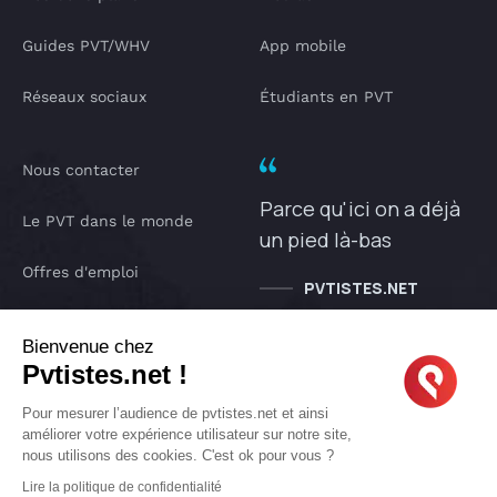
Guides PVT/WHV
App mobile
Réseaux sociaux
Étudiants en PVT
Nous contacter
Parce qu'ici on a déjà
Le PVT dans le monde
un pied là-bas
Offres d'emploi
PVTISTES.NET
Notre Podcast
Bienvenue chez
Pvtistes.net !
IA pvtistes
Pour mesurer l’audience de pvtistes.net et ainsi
améliorer votre expérience utilisateur sur notre site,
nous utilisons des cookies. C'est ok pour vous ?
Copyright © 2005-2026 pvtistes.net
Lire la politique de confidentialité