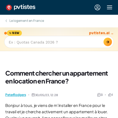
Le logement en France
pvtistes.ai →
✨ NEW
→
Comment chercher un appartement
en location en France?
PeterRodgers
3
1
30/05/23,
12:28
Bonjour à tous, je viens de m'installer en France pour le
travail et je cherche activement un appartement à louer.
Quelqu'un pourrait-il me conseiller sur les meilleurs sites