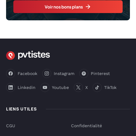
Voir nos bons plans
Facebook
Instagram
Pinterest
Linkedin
Youtube
X
TikTok
LIENS UTILES
CGU
Confidentialité