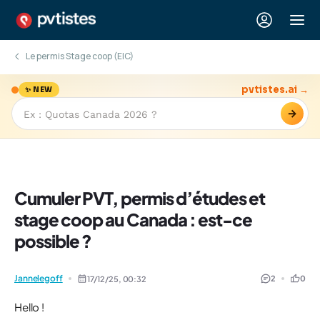
Le permis Stage coop (EIC)
pvtistes.ai →
✨ NEW
→
Cumuler PVT, permis d’études et
stage coop au Canada : est-ce
possible ?
Jannelegoff
2
0
17/12/25,
00:32
Hello !