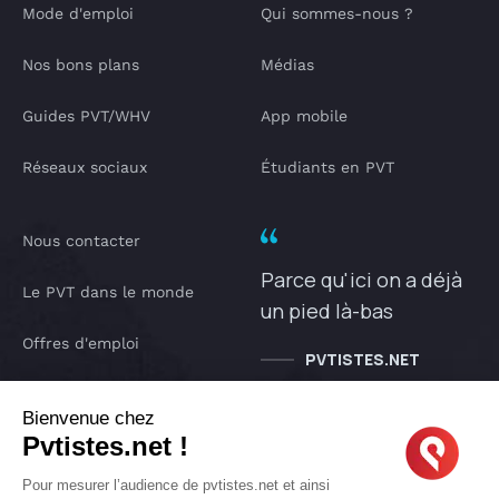
Mode d'emploi
Qui sommes-nous ?
Nos bons plans
Médias
Guides PVT/WHV
App mobile
Réseaux sociaux
Étudiants en PVT
Nous contacter
Parce qu'ici on a déjà
Le PVT dans le monde
un pied là-bas
Offres d'emploi
PVTISTES.NET
Notre Podcast
Bienvenue chez
Pvtistes.net !
IA pvtistes
Pour mesurer l’audience de pvtistes.net et ainsi