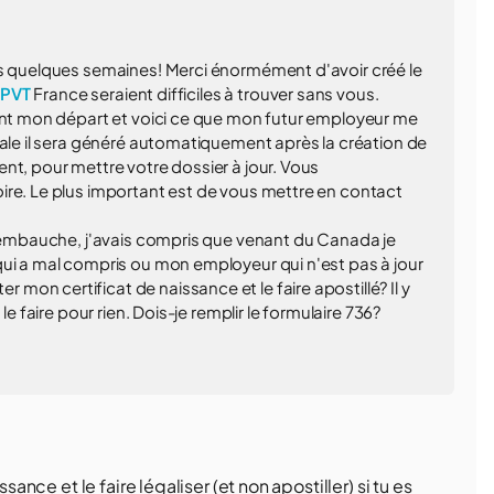
ns quelques semaines! Merci énormément d'avoir créé le
 PVT
France seraient difficiles à trouver sans vous.
vant mon départ et voici ce que mon futur employeur me
iale il sera généré automatiquement après la création de
nt, pour mettre votre dossier à jour. Vous
ire. Le plus important est de vous mettre en contact
d'embauche, j'avais compris que venant du Canada je
qui a mal compris ou mon employeur qui n'est pas à jour
on certificat de naissance et le faire apostillé? Il y
e faire pour rien. Dois-je remplir le formulaire 736?
sance et le faire légaliser (et non apostiller) si tu es