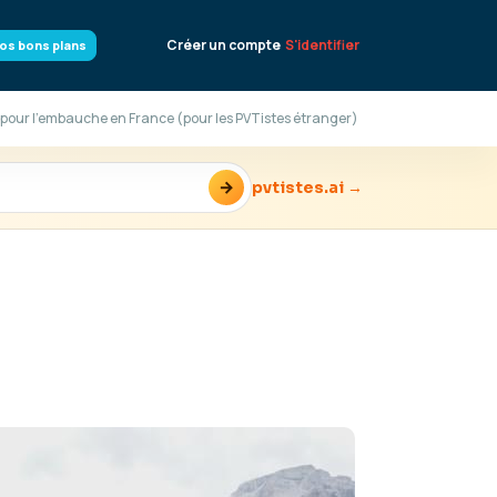
Créer un compte
S'identifier
os bons plans
és pour l'embauche en France (pour les PVTistes étranger)
→
pvtistes.ai →