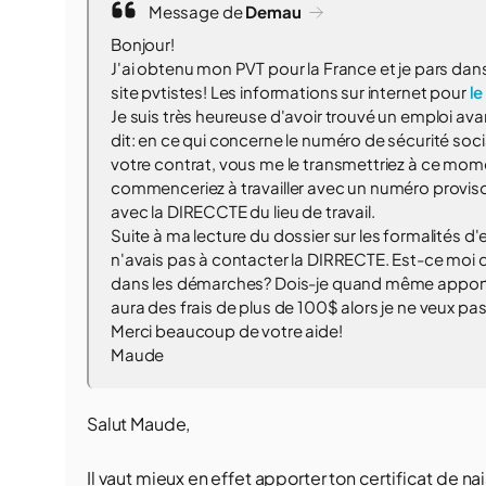
Message de
Demau
Bonjour!
J'ai obtenu mon PVT pour la France et je pars da
site pvtistes! Les informations sur internet pour
le
Je suis très heureuse d'avoir trouvé un emploi a
dit: en ce qui concerne le numéro de sécurité soc
votre contrat, vous me le transmettriez à ce mome
commenceriez à travailler avec un numéro proviso
avec la DIRECCTE du lieu de travail.
Suite à ma lecture du dossier sur les formalités 
n'avais pas à contacter la DIRRECTE. Est-ce moi 
dans les démarches? Dois-je quand même apporter m
aura des frais de plus de 100$ alors je ne veux pas l
Merci beaucoup de votre aide!
Maude
Salut Maude,
Il vaut mieux en effet apporter ton certificat de nais