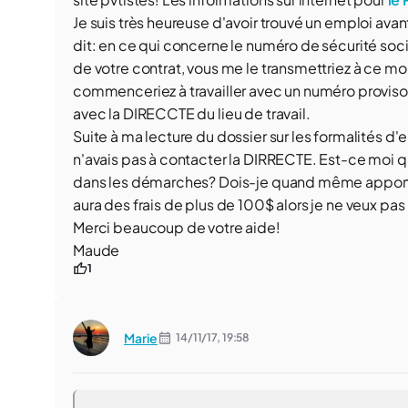
Je suis très heureuse d'avoir trouvé un emploi av
dit: en ce qui concerne le numéro de sécurité soc
de votre contrat, vous me le transmettriez à ce mo
commenceriez à travailler avec un numéro provisoi
avec la DIRECCTE du lieu de travail.
Suite à ma lecture du dossier sur les formalités 
n'avais pas à contacter la DIRRECTE. Est-ce moi q
dans les démarches? Dois-je quand même apporter m
aura des frais de plus de 100$ alors je ne veux pas 
Merci beaucoup de votre aide!
Maude
1
Marie
14/11/17,
19:58