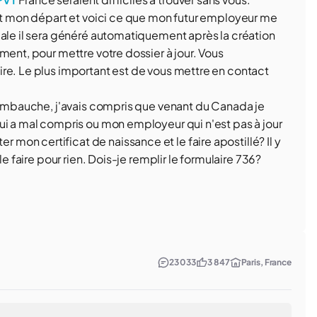
ant mon départ et voici ce que mon futur employeur me
iale il sera généré automatiquement après la création
ment, pour mettre votre dossier à jour. Vous
re. Le plus important est de vous mettre en contact
d'embauche, j'avais compris que venant du Canada je
ui a mal compris ou mon employeur qui n'est pas à jour
on certificat de naissance et le faire apostillé? Il y
le faire pour rien. Dois-je remplir le formulaire 736?
23 033
3 847
Paris, France