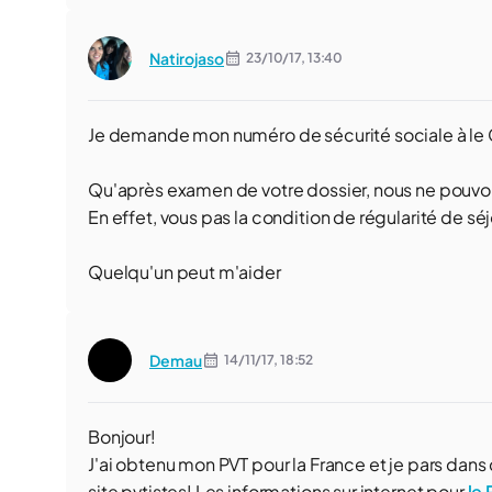
Natirojaso
23/10/17,
13:40
Je demande mon numéro de sécurité sociale à le 
Qu'après examen de votre dossier, nous ne pouvo
En effet, vous pas la condition de régularité de séj
Quelqu'un peut m'aider
Demau
14/11/17,
18:52
Bonjour!
J'ai obtenu mon PVT pour la France et je pars da
site pvtistes! Les informations sur internet pour
le