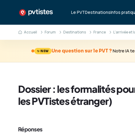
Le PVT
Destinations
Infos pratiq
Accueil
Forum
Destinations
France
L'arrivée et 
Notre IA 
Une question sur le PVT ?
✨ NEW
Dossier : les formalités p
les PVTistes étranger)
Réponses