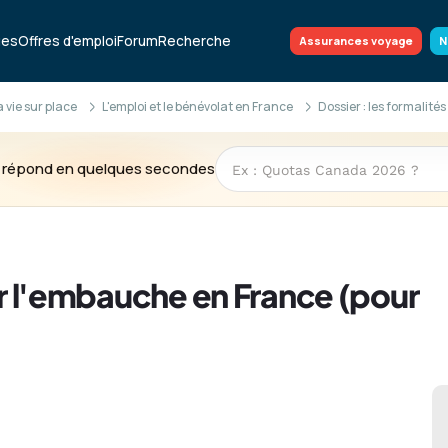
ues
Offres d'emploi
Forum
Recherche
Assurances voyage
N
la vie sur place
L'emploi et le bénévolat en France
Dossier : les formalit
te répond en quelques secondes
our l'embauche en France (pour