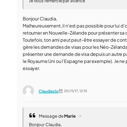
Je vous remercie par avance
Bonjour Claudia,
Malheureusement, il n'est pas possible pour lui d'
retourner en Nouvelle-Zélande pour présenter s
Toutefois, ton ami peut peut-être essayer de con
gère les demandes de visas pour les Néo-Zélandai
présenter une demande de visa depuis un autre pa
le Royaume Uni ou l'Espagne par exemple). Je ne p
essayer.
Claudiaclo
20/11/17,
12:15
Message de
Marie
Bonjour Claudia,