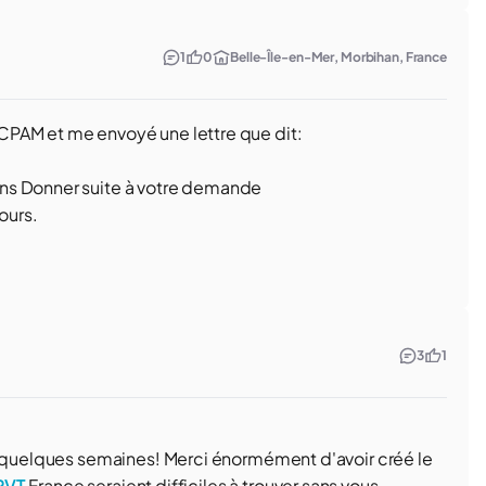
1
0
Belle-Île-en-Mer, Morbihan, France
CPAM et me envoyé une lettre que dit:
ns Donner suite à votre demande
ours.
3
1
ns quelques semaines! Merci énormément d'avoir créé le
 PVT
France seraient difficiles à trouver sans vous.