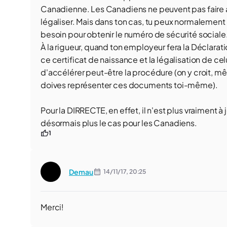
Canadienne. Les Canadiens ne peuvent pas faire apo
légaliser. Mais dans ton cas, tu peux normalement l
besoin pour obtenir le numéro de sécurité sociale
À la rigueur, quand ton employeur fera la Déclarat
ce certificat de naissance et la légalisation de ce
d'accélérer peut-être la procédure (on y croit, mê
doives représenter ces documents toi-même).
Pour la DIRRECTE, en effet, il n'est plus vraiment à
désormais plus le cas pour les Canadiens.
1
Demau
14/11/17,
20:25
Merci!