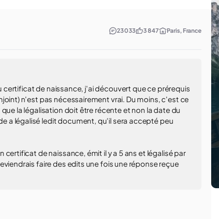
23 033
3 847
Paris, France
du certificat de naissance, j'ai découvert que ce prérequis
joint) n'est pas nécessairement vrai. Du moins, c'est ce
que la légalisation doit être récente et non la date du
 a légalisé ledit document, qu'il sera accepté peu
ertificat de naissance, émit il y a 5 ans et légalisé par
eviendrais faire des edits une fois une réponse reçue